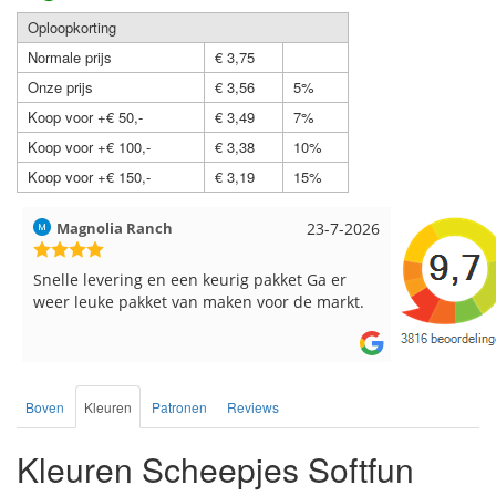
Oploopkorting
Normale prijs
€ 3,75
Onze prijs
€ 3,56
5%
Koop voor +€ 50,-
€ 3,49
7%
Koop voor +€ 100,-
€ 3,38
10%
Koop voor +€ 150,-
€ 3,19
15%
Hilde uit Loyers
17-7-2026
Loes uit 
Reeds meerdere keren breigaren en
Snelle leve
breinaalden besteld, altijd heel tevreden over
de service.
Boven
Kleuren
Patronen
Reviews
Kleuren Scheepjes Softfun