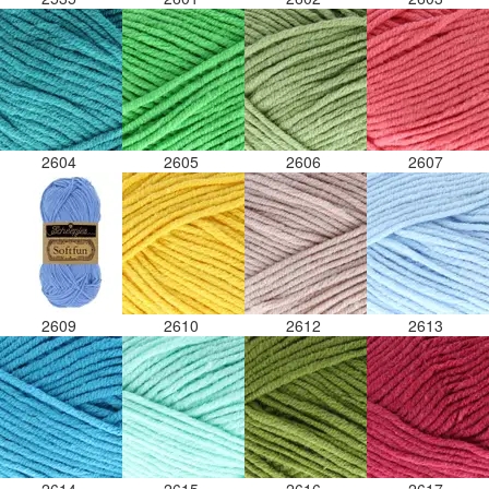
2604
2605
2606
2607
2609
2610
2612
2613