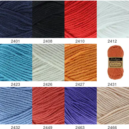
2401
2408
2410
2412
2423
2426
2427
2431
2432
2449
2463
2466