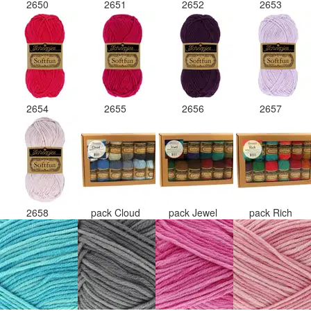
2650
2651
2652
2653
2654
2655
2656
2657
2658
pack Cloud
pack Jewel
pack Rich