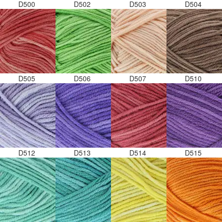
D500
D502
D503
D504
D505
D506
D507
D510
D512
D513
D514
D515