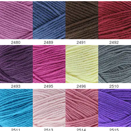
2480
2489
2491
2492
2493
2495
2496
2510
2511
2513
2514
2515