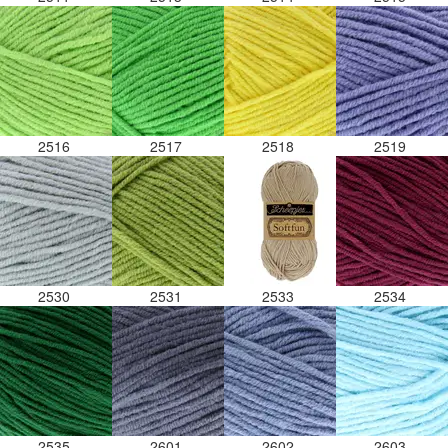
2516
2517
2518
2519
2530
2531
2533
2534
2535
2601
2602
2603