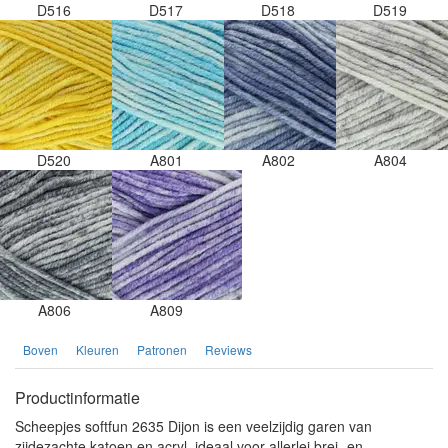
D516
D517
D518
D519
D520
A801
A802
A804
A806
A809
Boven
Kleuren
Patronen
Reviews
Productinformatie
Scheepjes softfun 2635 Dijon is een veelzijdig garen van
zijdezachte katoen en acryl, ideaal voor allerlei brei- en