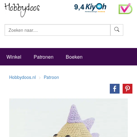
Zoeke
Winkel
Patronen
Boeken
Hobbydoos.nl
Patroon