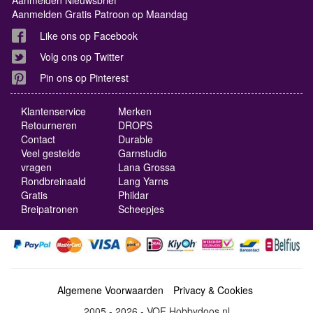
Aanmelden Gratis Patroon op Maandag
Like ons op Facebook
Volg ons op Twitter
Pin ons op Pinterest
Klantenservice
Merken
Retourneren
DROPS
Contact
Durable
Veel gestelde
Garnstudio
vragen
Lana Grossa
Rondbreinaald
Lang Yarns
Gratis
Phildar
Breipatronen
Scheepjes
Algemene Voorwaarden
Privacy & Cookies
2005 - 2026 - VOF Hobbydoos.nl