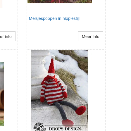
Meisjespoppen in hippiestijl
r info
Meer info