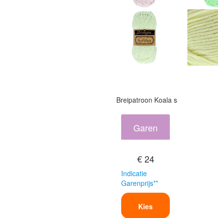
Breipatroon Koala s
Garen
€ 24
Indicatie
Garenprijs**
Kies