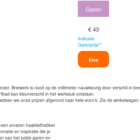
Garen
€ 43
Indicatie
Garenprijs**
Kies
oter. Breiwerk is nooit op de millimeter nauwkeurig door verschil in bre
verfbad kan kleurverschil in het werkstuk ontstaan.
ben we onze prijzen afgerond naar hele euro's. Zie de winkelwagen vo
f een ervaren haakliefhebber
ormatie en inspiratie die je
en van het juiste garen en