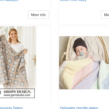
Meer info
Mee
squares Deken
Gehaakte chenille deken