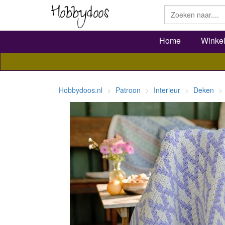
Home
Winke
Hobbydoos.nl
Patroon
Interieur
Deken