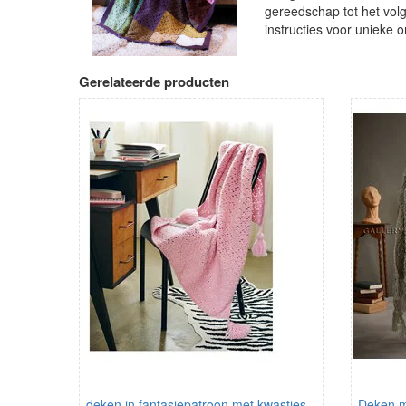
gereedschap tot het vol
instructies voor unieke 
Gerelateerde producten
deken in fantasiepatroon met kwastjes
Deken m