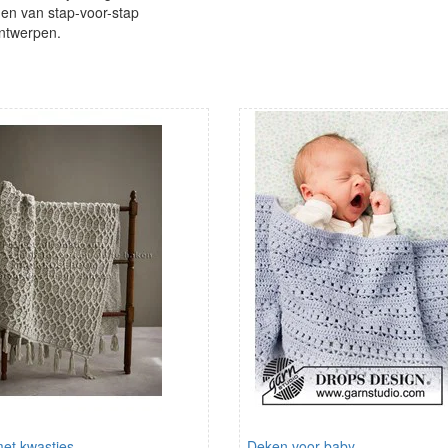
gen van stap-voor-stap
ontwerpen.
et kwastjes
Deken voor baby