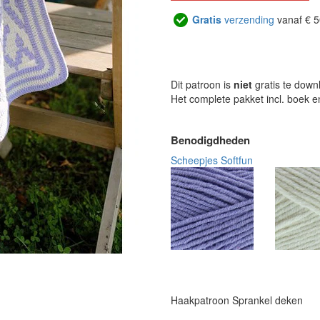
Gratis
verzending
vanaf € 5
Dit patroon is
niet
gratis te down
Het complete pakket incl. boek 
Benodigdheden
Scheepjes Softfun
Haakpatroon Sprankel deken