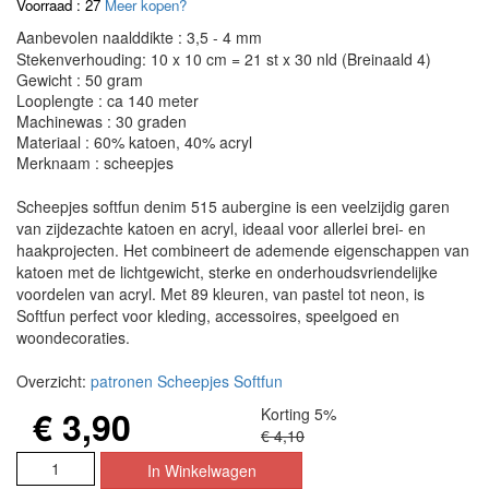
Voorraad : 27
Meer kopen?
Aanbevolen naalddikte : 3,5 - 4 mm
Stekenverhouding: 10 x 10 cm = 21 st x 30 nld (Breinaald 4)
Gewicht : 50 gram
Looplengte : ca 140 meter
Machinewas : 30 graden
Materiaal : 60% katoen, 40% acryl
Merknaam : scheepjes
Scheepjes softfun denim 515 aubergine is een veelzijdig garen
van zijdezachte katoen en acryl, ideaal voor allerlei brei- en
haakprojecten. Het combineert de ademende eigenschappen van
katoen met de lichtgewicht, sterke en onderhoudsvriendelijke
voordelen van acryl. Met 89 kleuren, van pastel tot neon, is
Softfun perfect voor kleding, accessoires, speelgoed en
woondecoraties.
Overzicht:
patronen Scheepjes Softfun
€ 3,90
Korting 5%
€ 4,10