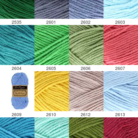
2535
2601
2602
2603
2604
2605
2606
2607
2609
2610
2612
2613