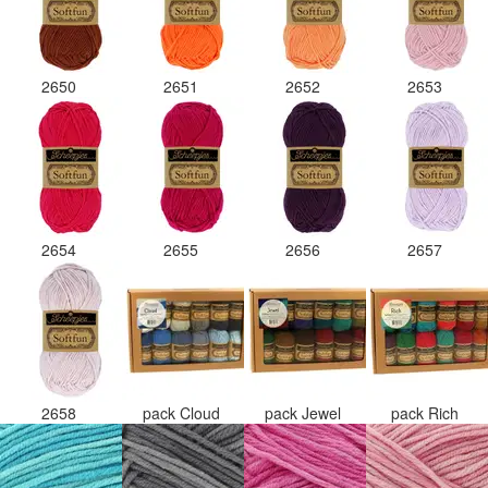
2650
2651
2652
2653
2654
2655
2656
2657
2658
pack Cloud
pack Jewel
pack Rich