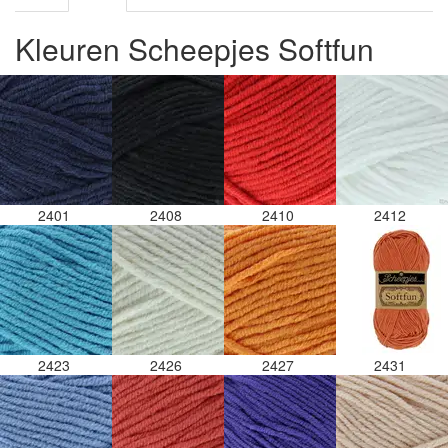
Kleuren Scheepjes Softfun
2401
2408
2410
2412
2423
2426
2427
2431