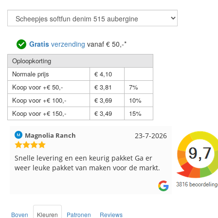
Gratis
verzending
vanaf € 50,-*
Oploopkorting
Normale prijs
€ 4,10
Koop voor +€ 50,-
€ 3,81
7%
Koop voor +€ 100,-
€ 3,69
10%
Koop voor +€ 150,-
€ 3,49
15%
Hilde uit Loyers
17-7-2026
Loes uit 
Reeds meerdere keren breigaren en
Snelle leve
breinaalden besteld, altijd heel tevreden over
de service.
Boven
Kleuren
Patronen
Reviews