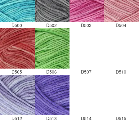
D500
D502
D503
D504
D505
D506
D507
D510
D512
D513
D514
D515