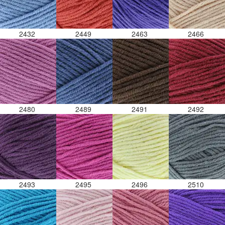
2432
2449
2463
2466
2480
2489
2491
2492
2493
2495
2496
2510