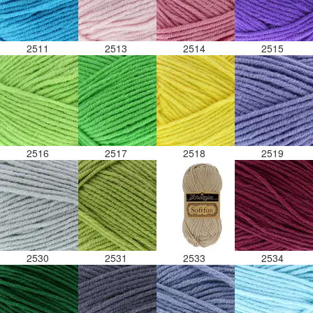
2511
2513
2514
2515
2516
2517
2518
2519
2530
2531
2533
2534