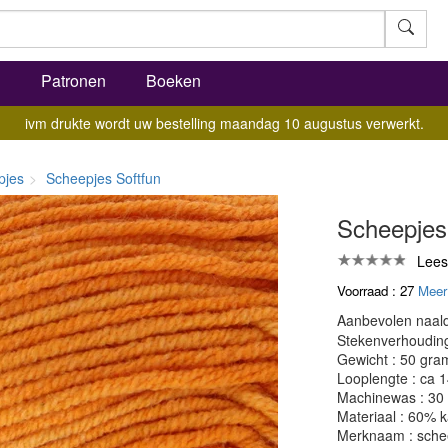
l
Patronen
Boeken
ivm drukte wordt uw bestelling maandag 10 augustus verwerkt.
pjes
Scheepjes Softfun
Scheepjes 
Lees
Voorraad : 27
Meer
Aanbevolen naald
Stekenverhouding:
Gewicht : 50 gra
Looplengte : ca 
Machinewas : 30
Materiaal : 60% k
Merknaam : sche