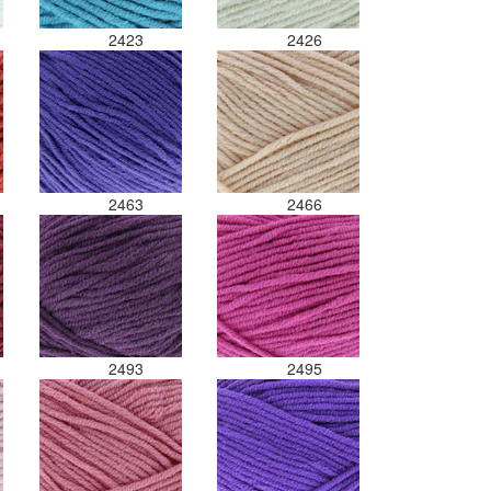
Als ik nu wil nabestellen moet ik
maar hopen dat ik de juiste
2423
2426
kleurcode bij de juiste bol heb
gedaan. Misschien een tip om de
kleuren apart in te pakken met
een sticker welke kleur het is?
Desondanks zou ik deze shop
zeker wel aanbevelen wat betreft
de viltwol. Goede prijs/kwaliteit
2463
2466
verhouding.
2493
2495