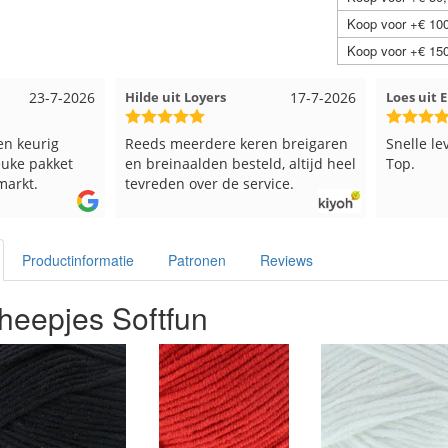
Koop voor +€ 100
Koop voor +€ 150
17-7-2026
Loes uit EMMELOORD
12-7-2026
Nell uit 
en breigaren
Snelle levering en keurig verpakt.
Goed ver
ld, altijd heel
Top.
vice.
Productinformatie
Patronen
Reviews
heepjes Softfun