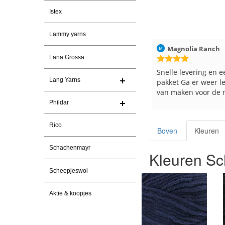
Istex
Lammy yarns
026
Magnolia Ranch
23-7-2026
Hilde uit Loyers
Lana Grossa
n
Snelle levering en een keurig
Reeds meerdere ker
Lang Yarns
pakket Ga er weer leuke pakket
en breinaalden beste
van maken voor de markt.
tevreden over de ser
Phildar
Rico
Boven
Kleuren
Schachenmayr
Kleuren Sc
Scheepjeswol
Aktie & koopjes