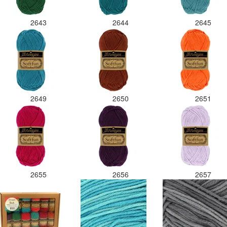
2643
2644
2645
2649
2650
2651
2655
2656
2657