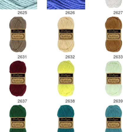
2625
2626
2627
2631
2632
2633
2637
2638
2639