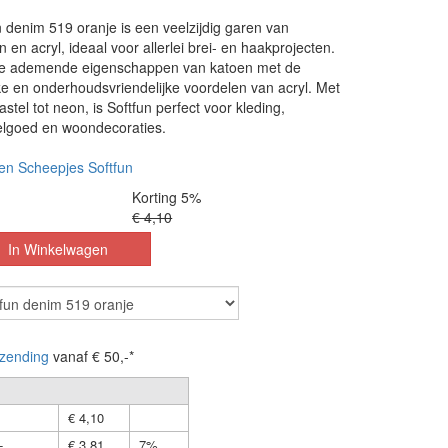
 denim 519 oranje is een veelzijdig garen van
 en acryl, ideaal voor allerlei brei- en haakprojecten.
de ademende eigenschappen van katoen met de
rke en onderhoudsvriendelijke voordelen van acryl. Met
stel tot neon, is Softfun perfect voor kleding,
elgoed en woondecoraties.
en Scheepjes Softfun
Korting 5%
€ 4,10
zending
vanaf € 50,-*
€ 4,10
-
€ 3,81
7%