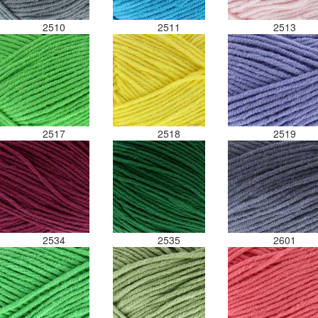
2510
2511
2513
2517
2518
2519
2534
2535
2601