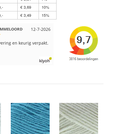
,-
€ 3,69
10%
,-
€ 3,49
15%
Beuningen
12-7-2026
Wendy uit Amsterdam
11-7-2026
pakt en snelgeleverd
Ruime keus aan viltwol, mooie
kleuren en goede kwaliteit. Snel
verzonden. Enigste wat ik een
beetje jammer vind is dat alles los
in een doos word gedaan. Had
veel verschillende kleuren blauw
en paars besteld en dat word zo
los in een doos gestopt. Geen
kleur codes en de vezels waren in
elkaar gaan zitten. Moet nu zelf
uitzoeken welke kleurcode bij
welke bol hoort. Had ook 3x 50
gram zwart besteld maar door de
andere bollen zitten er nu
verschillende kleuren vezels in
het zwart. Dat vind ik erg jammer.