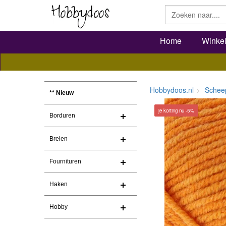
Home
Winke
Hobbydoos.nl
Schee
** Nieuw
je korting nu -5%
Borduren
Breien
Fournituren
Haken
Hobby