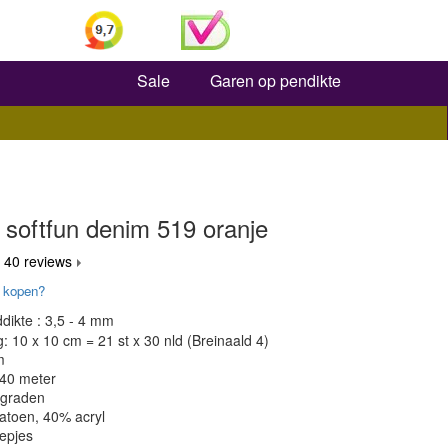
Zoeken
Sale
Garen op pendikte
softfun denim 519 oranje
 40 reviews
 kopen?
dikte : 3,5 - 4 mm
 10 x 10 cm = 21 st x 30 nld (Breinaald 4)
m
140 meter
 graden
atoen, 40% acryl
epjes