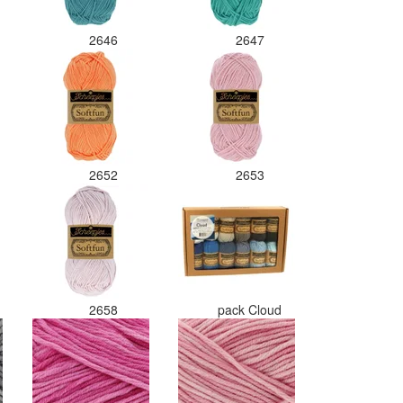
2646
2647
2652
2653
2658
pack Cloud