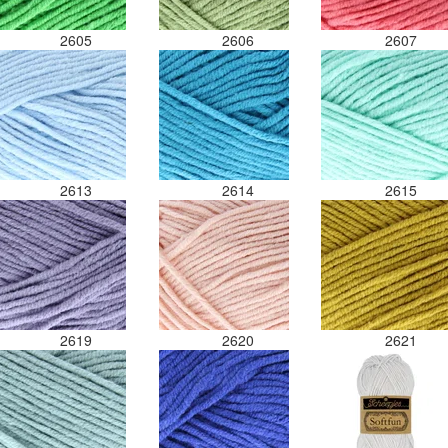
2605
2606
2607
2613
2614
2615
2619
2620
2621