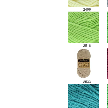
2496
2516
2533