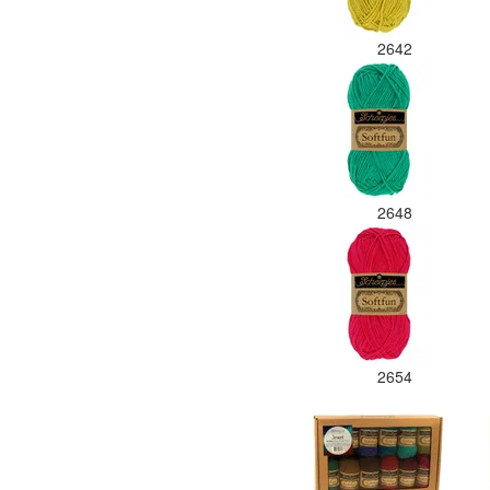
2642
2648
2654