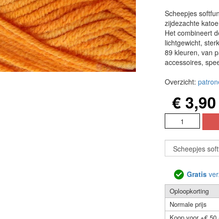
Scheepjes softfun
zijdezachte katoen
Het combineert 
lichtgewicht, ste
89 kleuren, van pa
accessoires, spe
Overzicht:
patron
€ 3,90
Gratis
ver
Oploopkorting
Normale prijs
Koop voor +€ 50,