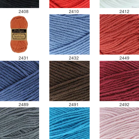
2408
2410
2412
2431
2432
2449
2489
2491
2492