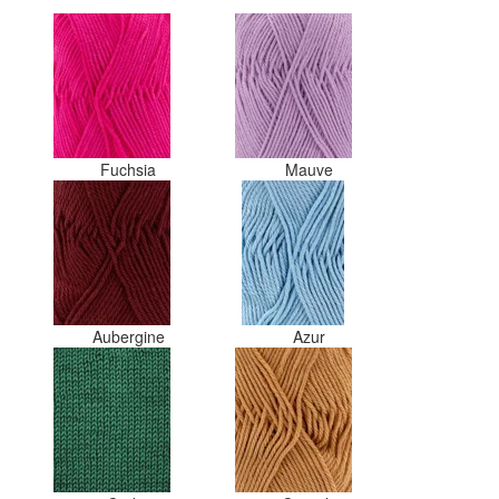
kleuren apart in te pakken met
een sticker welke kleur het is?
Desondanks zou ik deze shop
zeker wel aanbevelen wat betref
de viltwol. Goede prijs/kwaliteit
verhouding.
Fuchsia
Mauve
Aubergine
Azur