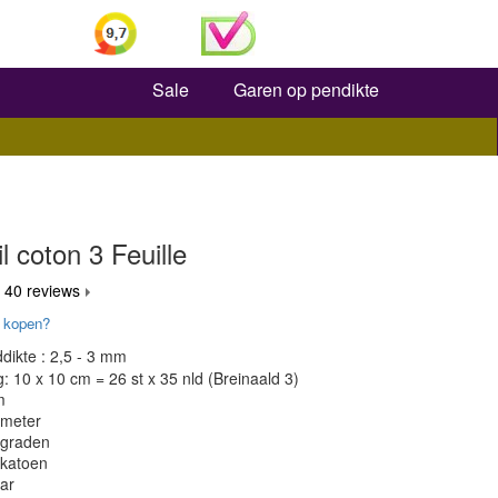
Zoeken
Sale
Garen op pendikte
l coton 3 Feuille
 40 reviews
 kopen?
dikte : 2,5 - 3 mm
 10 x 10 cm = 26 st x 35 nld (Breinaald 3)
m
 meter
 graden
 katoen
ar