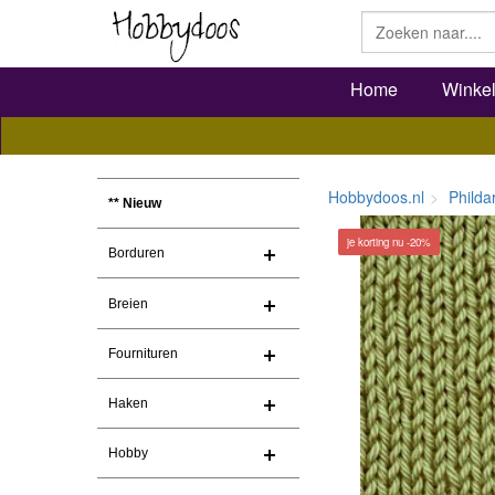
Home
Winke
Hobbydoos.nl
Philda
** Nieuw
je korting nu -20%
Borduren
Breien
Fournituren
Haken
Hobby