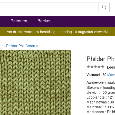
l
Patronen
Boeken
ivm drukte wordt uw bestelling maandag 10 augustus verwerkt.
r
Phildar Phil Coton 3
Phildar Phi
Lees
Voorraad : 60
Meer
Aanbevolen naald
Stekenverhouding:
Gewicht : 50 gra
Looplengte : 121
Machinewas : 30
Materiaal : 100%
Merknaam : Phild