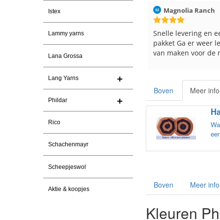
-7-2026
Magnolia Ranch
23-7-2026
Hilde uit Loyers
Istex
garen
Snelle levering en een keurig
Reeds meerdere
Lammy yarns
pakket Ga er weer leuke pakket
en breinaalden b
van maken voor de markt.
tevreden over d
Lana Grossa
Lang Yarns
Boven
Meer info
Phildar
Ha
Rico
Wat
een
Schachenmayr
Scheepjeswol
Boven
Meer info
Aktie & koopjes
Kleuren Phi