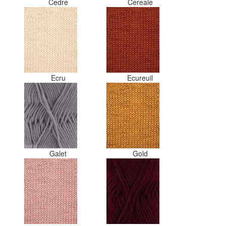
Cedre
Cereale
Ecru
Ecureuil
Galet
Gold