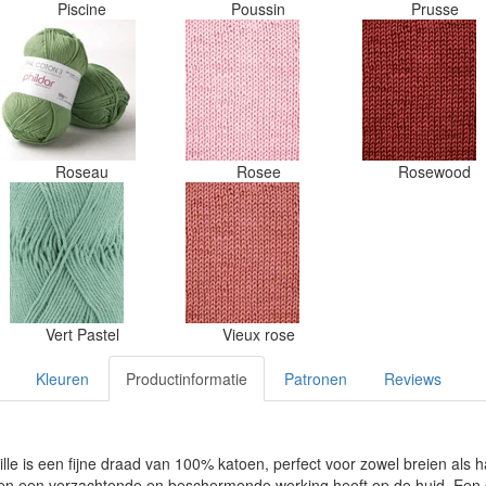
Piscine
Poussin
Prusse
Roseau
Rosee
Rosewood
Vert Pastel
Vieux rose
Kleuren
Productinformatie
Patronen
Reviews
ille is een fijne draad van 100% katoen, perfect voor zowel breien als h
en een verzachtende en beschermende werking heeft op de huid. Een groo