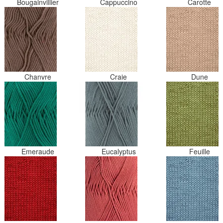
Bougainvillier
Cappuccino
Carotte
Chanvre
Craie
Dune
Emeraude
Eucalyptus
Feuille