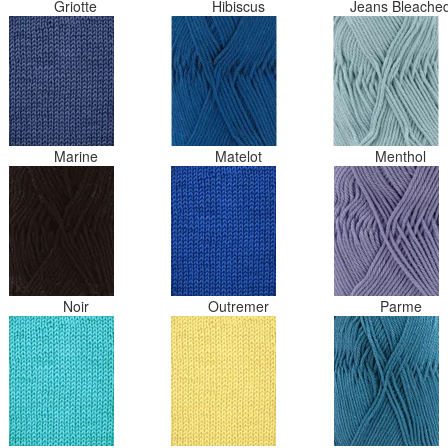
Griotte
Hibiscus
Jeans Bleache
Marine
Matelot
Menthol
Noir
Outremer
Parme