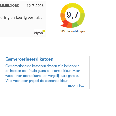
 uit Beuningen
12-7-2026
Wendy uit Amsterdam
11-7-20
 verpakt en snelgeleverd
Ruime keus aan viltwol, mooie
kleuren en goede kwaliteit. Snel
verzonden. Enigste wat ik een
beetje jammer vind is dat alles l
in een doos word gedaan. Had
veel verschillende kleuren blau
en paars besteld en dat word zo
los in een doos gestopt. Geen
Gemerceriseerd katoen
kleur codes en de vezels waren 
elkaar gaan zitten. Moet nu zelf
Gemerceriseerde katoenen draden zijn behandeld
uitzoeken welke kleurcode bij
en hebben een fraaie glans en intense kleur. Meer
welke bol hoort. Had ook 3x 50
weten over merceriseren en vergelijkbare garens.
gram zwart besteld maar door d
Vind voor ieder project de passende kleur.
andere bollen zitten er nu
meer info..
verschillende kleuren vezels in
het zwart. Dat vind ik erg jamme
Als ik nu wil nabestellen moet ik
maar hopen dat ik de juiste
kleurcode bij de juiste bol heb
gedaan. Misschien een tip om d