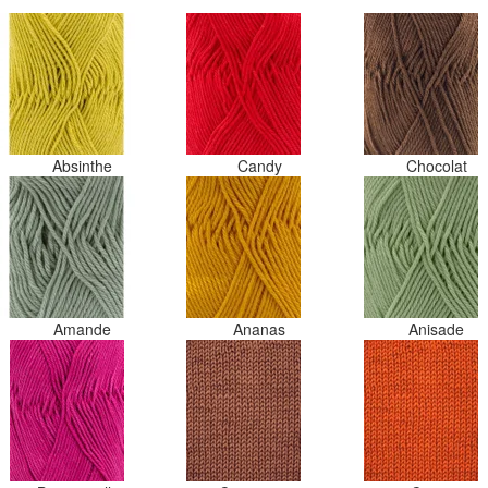
Absinthe
Candy
Chocolat
Amande
Ananas
Anisade