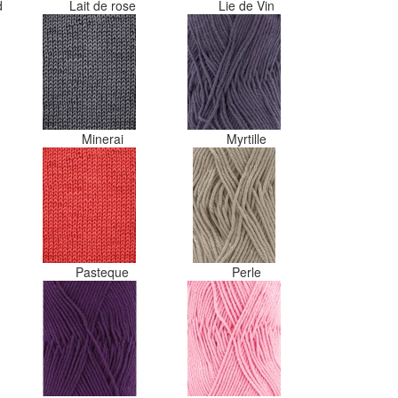
d
Lait de rose
Lie de Vin
Minerai
Myrtille
Pasteque
Perle