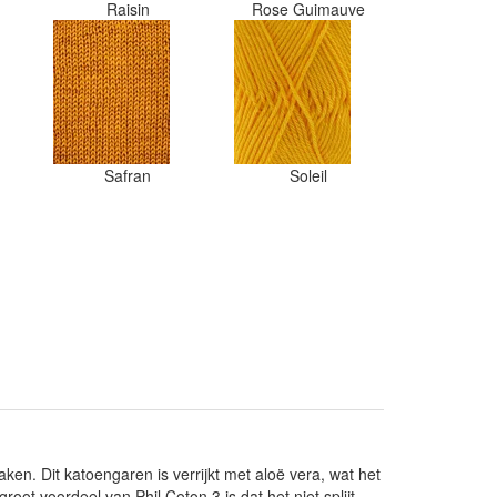
Raisin
Rose Guimauve
Safran
Soleil
aken. Dit katoengaren is verrijkt met aloë vera, wat het
t voordeel van Phil Coton 3 is dat het niet splijt