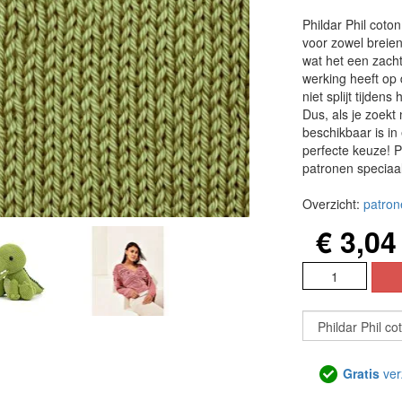
Phildar Phil coto
voor zowel breien
wat het een zach
werking heeft op 
niet splijt tijden
Dus, als je zoekt
beschikbaar is in
perfecte keuze! P
patronen speciaal
Overzicht:
patron
€ 3,04
Gratis
ver