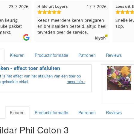
17-7-2026
Loes uit EMMELOORD
12-7-2026
Nell
 keren breigaren
Snelle levering en keurig verpakt.
Goed
esteld, altijd heel
Top.
e service.
Kleuren
Productinformatie
Patronen
Reviews
ken - effect toer afsluiten
 is het effect van het afsluiten van een toer op
 gehaakte cirkel.
meer info..
Kleuren
Productinformatie
Patronen
Reviews
ldar Phil Coton 3