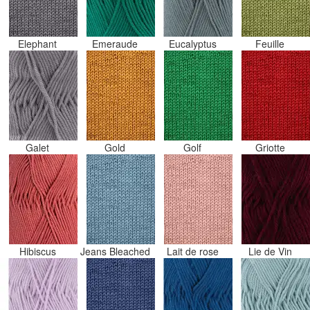
Elephant
Emeraude
Eucalyptus
Feuille
Galet
Gold
Golf
Griotte
Hibiscus
Jeans Bleached
Lait de rose
Lie de Vin