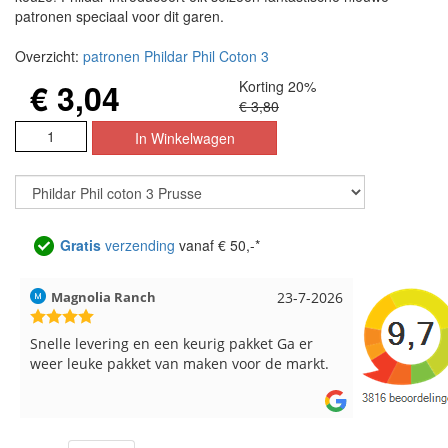
patronen speciaal voor dit garen.
Overzicht:
patronen Phildar Phil Coton 3
€ 3,04
Korting 20%
€ 3,80
Gratis
verzending
vanaf € 50,-*
Hilde uit Loyers
17-7-2026
Loes uit 
Reeds meerdere keren breigaren en
Snelle leve
breinaalden besteld, altijd heel tevreden over
de service.