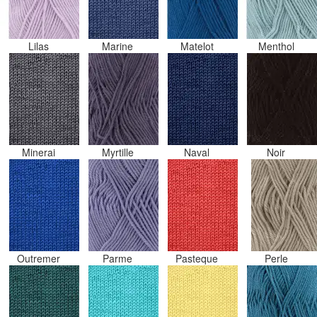
Lilas
Marine
Matelot
Menthol
Minerai
Myrtille
Naval
Noir
Outremer
Parme
Pasteque
Perle