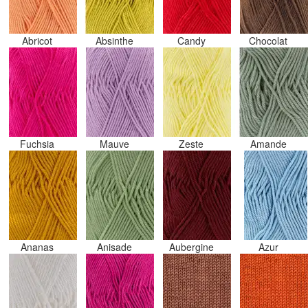
Abricot
Absinthe
Candy
Chocolat
Fuchsia
Mauve
Zeste
Amande
Ananas
Anisade
Aubergine
Azur