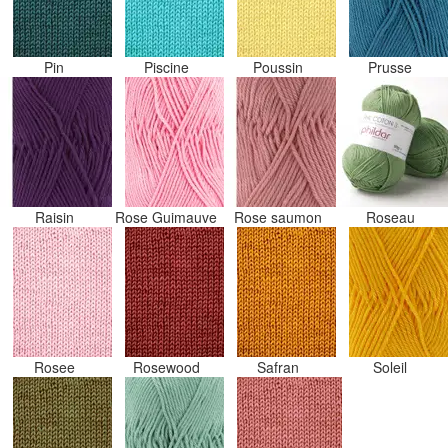
Pin
Piscine
Poussin
Prusse
Raisin
Rose Guimauve
Rose saumon
Roseau
Rosee
Rosewood
Safran
Soleil