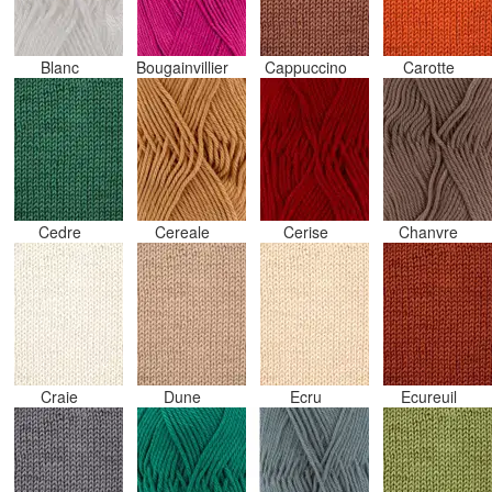
Blanc
Bougainvillier
Cappuccino
Carotte
Cedre
Cereale
Cerise
Chanvre
Craie
Dune
Ecru
Ecureuil