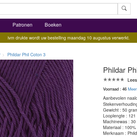
l
Patronen
Boeken
ivm drukte wordt uw bestelling maandag 10 augustus verwerkt.
r
Phildar Phil Coton 3
Phildar Ph
Lees
Voorraad : 46
Meer
Aanbevolen naald
Stekenverhouding:
Gewicht : 50 gra
Looplengte : 121
Machinewas : 30
Materiaal : 100%
Merknaam : Phild