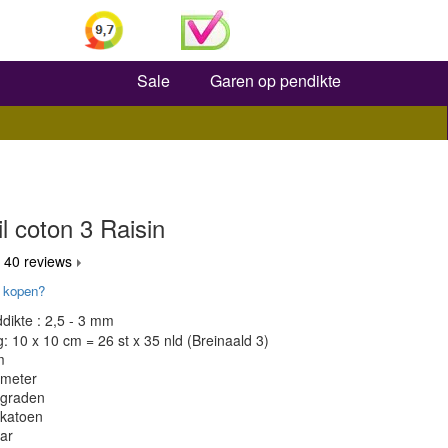
Zoeken
Sale
Garen op pendikte
il coton 3 Raisin
 40 reviews
 kopen?
dikte : 2,5 - 3 mm
 10 x 10 cm = 26 st x 35 nld (Breinaald 3)
m
 meter
 graden
 katoen
ar