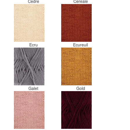
Cedre
Cereale
Ecru
Ecureuil
Galet
Gold