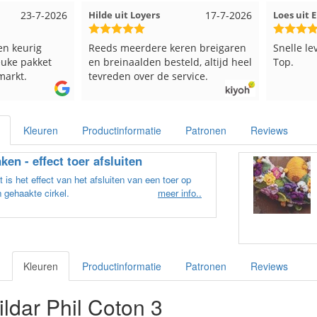
ers
17-7-2026
Loes uit EMMELOORD
12-7-2026
N
ere keren breigaren
Snelle levering en keurig verpakt.
G
en besteld, altijd heel
Top.
r de service.
Kleuren
Productinformatie
Patronen
Reviews
ken - effect toer afsluiten
 is het effect van het afsluiten van een toer op
 gehaakte cirkel.
meer info..
Kleuren
Productinformatie
Patronen
Reviews
ldar Phil Coton 3