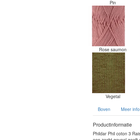
Pin
Rose saumon
Vegetal
Boven
Meer info
Productinformatie
Phildar Phil coton 3 Rai
een zacht gevoel geeft 