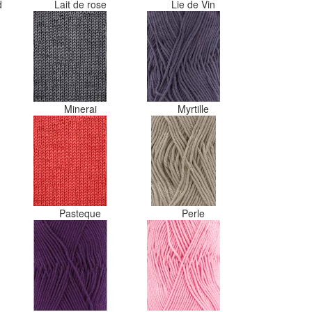
d
Lait de rose
Lie de Vin
Minerai
Myrtille
Pasteque
Perle