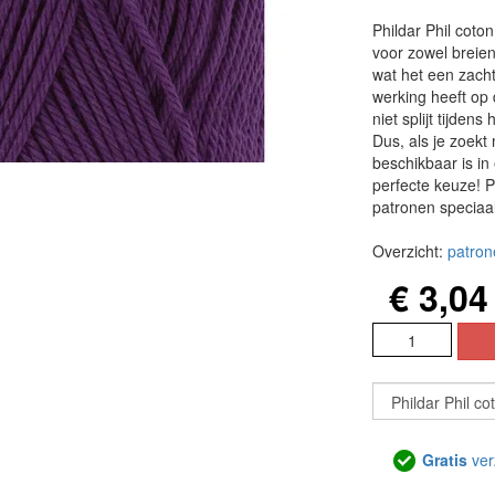
Phildar Phil coto
voor zowel breien
wat het een zach
werking heeft op 
niet splijt tijden
Dus, als je zoekt
beschikbaar is in
perfecte keuze! P
patronen speciaal
Overzicht:
patron
€ 3,04
Gratis
ver