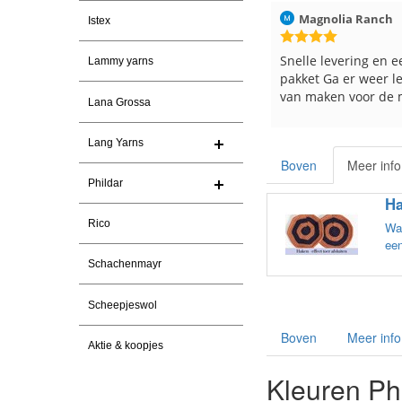
n
30-7-2026
Magnolia Ranch
23-7-2026
Hilde uit Loy
Istex
ma garen
Snelle levering en een keurig
Reeds meerd
Lammy yarns
pakket Ga er weer leuke pakket
en breinaald
van maken voor de markt.
tevreden ove
Lana Grossa
Lang Yarns
Boven
Meer info
Phildar
Ha
Rico
Wat
een
Schachenmayr
Scheepjeswol
Boven
Meer info
Aktie & koopjes
Kleuren Phi