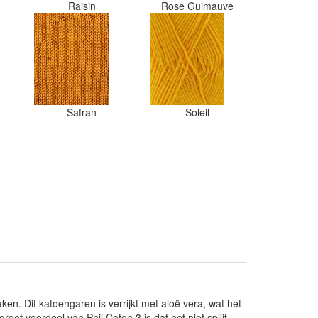
Raisin
Rose Guimauve
Safran
Soleil
ken. Dit katoengaren is verrijkt met aloë vera, wat het
t voordeel van Phil Coton 3 is dat het niet splijt