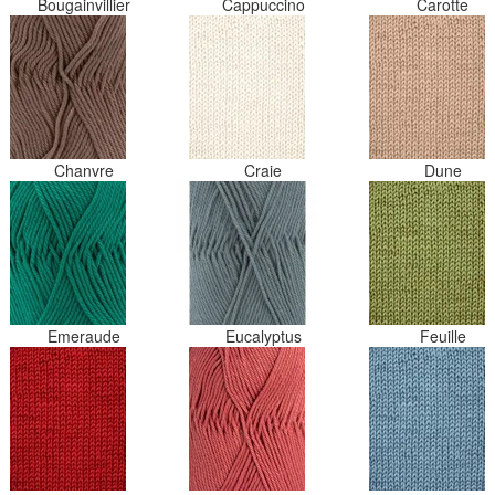
Bougainvillier
Cappuccino
Carotte
Chanvre
Craie
Dune
Emeraude
Eucalyptus
Feuille