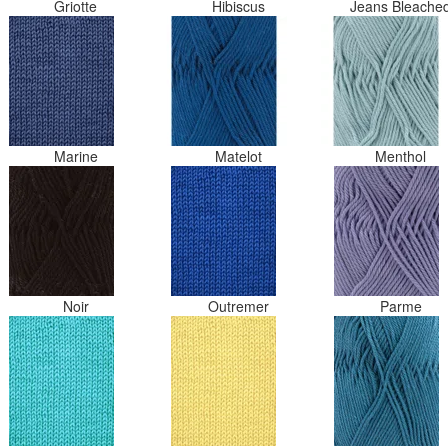
Griotte
Hibiscus
Jeans Bleache
Marine
Matelot
Menthol
Noir
Outremer
Parme