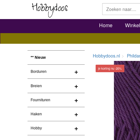
Home
Winke
Hobbydoos.nl
Philda
** Nieuw
je korting nu -20%
Borduren
Breien
Fournituren
Haken
Hobby