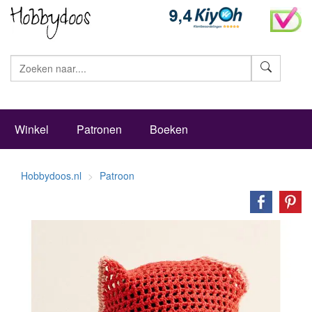
Zoeke
Winkel
Patronen
Boeken
Hobbydoos.nl
Patroon