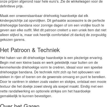
onze prijzen afgerond naar hele euro's. Zie de winkelwagen voor de
definitieve prijs.
Maak een onweerstaanbaar driehoekig haardoekje dat elk
kindergezichtje zal opvrolijken. Dit gehaakte accessoire is de perfecte
driehoegige bandana voor zonnige dagen of om een vrolijke touch te
geven aan elke outfit. Met dit patroon creëert u een uniek item dat niet
alleen stijlvol is, maar ook heerlijk comfortabel zit dankzij de zorgvuldig
gekozen garens.
Het Patroon & Techniek
Het haken van dit driehoekige haardoekje is een plezierige ervaring.
Begin met een kleine basis en werk geleidelijk naar buiten om de
kenmerkende driehoekige vorm te creëren, ideaal voor een speelse
driehoegige bandana. De techniek richt zich op het opbouwen van
steken in rijen of toeren om de gewenste omvang en punt te bereiken.
Door te variëren in steken zoals vasten en stokjes, ontstaat een mooie
textuur die het doekje zowel stevig als soepel maakt. Eindig met een
nette randafwerking en optionele strikjes om het haardoekje
gemakkelijk te kunnen bevestigen.
Over het Garen