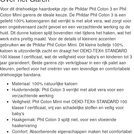
Voor dit driehoekige haardoekje zijn de Phildar Phil Coton 3 en Phil
Coton Mimi garens de ideale keuze. De Phildar Phil Coton 3 is een
geliefd 100% katoengaren dat verrijkt is met aloë vera, wat zorgt voor
een ongeëvenaard zacht gevoel en een verzachtende werking op de
huid. Dit dunne katoen splijt bovendien niet tijdens het haken, wat het
werk extra prettig maakt. Voor de details of kleinere accenten
gebruiken we de Phildar Phil Coton Mimi. Dit kleine bolletje 100%
katoen is uitzonderlijk zacht en draagt het OEKO-TEX® STANDARD
100 klasse I certificaat, wat de veiligheid voor baby's en kinderen tot 3
jaar garandeert. Beide garens zijn verkrijgbaar in een rijk palet aan
kleuren, perfect voor het creëren van een levendige en comfortabele
driehoegige bandana.
Materiaal: 100% natuurlijke katoen
Huidvriendelijk: Phil Coton 3 verrijkt met aloë vera voor een
verzachtende werking
Veiligheid: Phil Coton Mimi met OEKO-TEX® STANDARD 100
klasse I certificaat, vrij van schadelijke stoffen en veilig voor
baby's
Haakgemak: Phil Coton 3 splijt niet, voor een vloeiende
haakervaring
Comfort: Absorberende eigenschappen maken het comfortabel