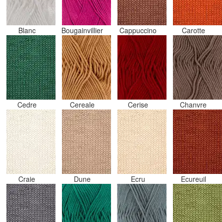
Blanc
Bougainvillier
Cappuccino
Carotte
Cedre
Cereale
Cerise
Chanvre
Craie
Dune
Ecru
Ecureuil