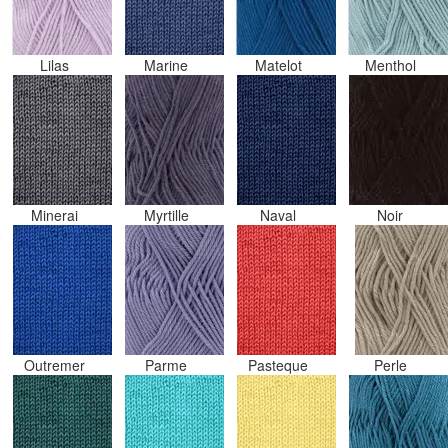
Lilas
Marine
Matelot
Menthol
Minerai
Myrtille
Naval
Noir
Outremer
Parme
Pasteque
Perle