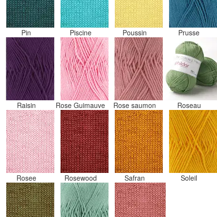
Pin
Piscine
Poussin
Prusse
Raisin
Rose Guimauve
Rose saumon
Roseau
Rosee
Rosewood
Safran
Soleil