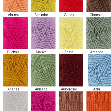
Abricot
Absinthe
Candy
Chocolat
Fuchsia
Mauve
Zeste
Amande
Ananas
Anisade
Aubergine
Azur