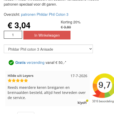
patronen speciaal voor dit garen.
Overzicht:
patronen Phildar Phil Coton 3
€ 3,04
Korting 20%
€ 3,80
Gratis
verzending
vanaf € 50,-*
Hilde uit Loyers
17-7-2026
Loes uit E
Reeds meerdere keren breigaren en
Snelle lever
breinaalden besteld, altijd heel tevreden over
de service.