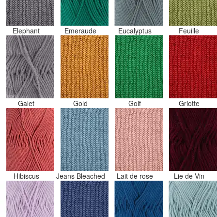
Elephant
Emeraude
Eucalyptus
Feuille
Galet
Gold
Golf
Griotte
Hibiscus
Jeans Bleached
Lait de rose
Lie de Vin