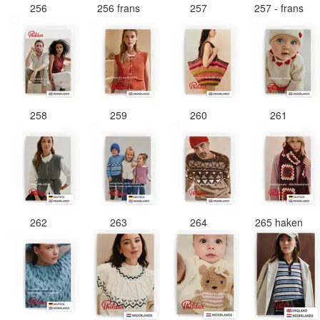
256
256 frans
257
257 - frans
258
259
260
261
262
263
264
265 haken