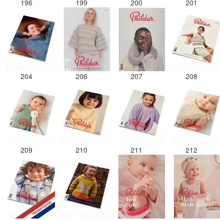
196
199
200
201
204
206
207
208
209
210
211
212