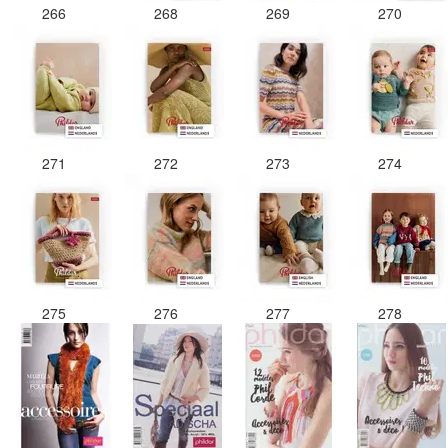
266
268
269
270
271
272
273
274
275
276
277
278