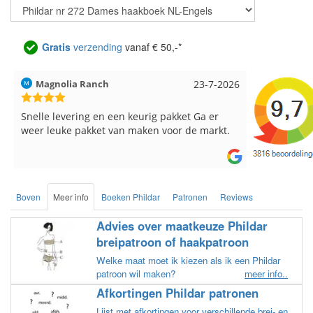
Gratis
verzending
vanaf € 50,-*
6
Hilde uit Loyers
17-7-2026
Loes uit 
Reeds meerdere keren breigaren en
Snelle leve
breinaalden besteld, altijd heel tevreden over
de service.
Boven
Meer info
Boeken Phildar
Patronen
Reviews
Advies over maatkeuze Phildar
breipatroon of haakpatroon
Welke maat moet ik kiezen als ik een Phildar
patroon wil maken?
meer info..
Afkortingen Phildar patronen
Lijst met afkortingen voor verschillende brei- en