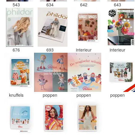
543
634
642
643
676
693
interieur
interieur
knuffels
poppen
poppen
poppen