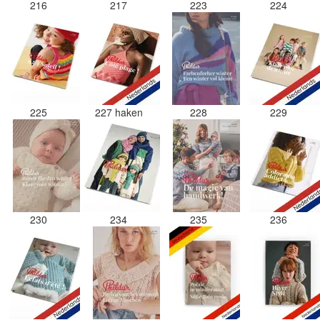
216
217
223
224
225
227 haken
228
229
230
234
235
236