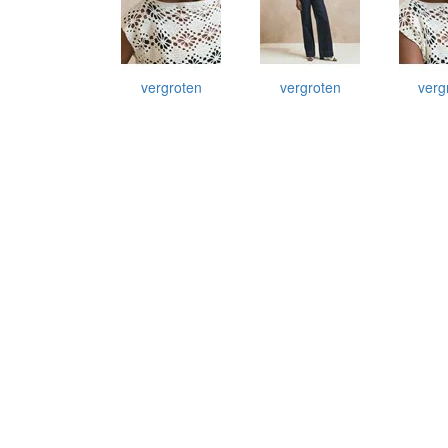
vergroten
vergroten
verg