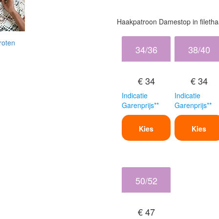
Haakpatroon Damestop in fileth
roten
34/36
38/40
€ 34
€ 34
Indicatie
Indicatie
Garenprijs**
Garenprijs**
Kies
Kies
50/52
€ 47