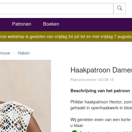
l
Patronen
Boeken
nze webshop is gesloten van vrijdag 24 juli tot en met vrijdag 7 augustu
e mouw
Haken
Haakpatroon Damest
Patroonnummer: 34108-15
Beschrijving van het patroon
Phildar haakpatroon Hector, zom
gehaakt in openhaakwerk in bloe
Wij genieten even van een korte 
u klaar.