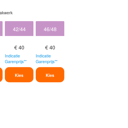
aakwerk
42/44
46/48
€ 40
€ 40
Indicatie
Indicatie
Garenprijs**
Garenprijs**
Kies
Kies