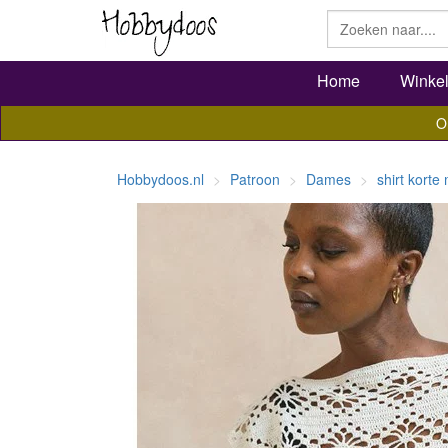
Home
Winke
O
Hobbydoos.nl
Patroon
Dames
shirt kort