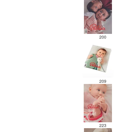
200
209
223