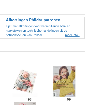
in een doos word gedaan. H
verschillende kleuren blauw
paars besteld en dat word zo
een doos gestopt. Geen kleu
Afkortingen Phildar patronen
en de vezels waren in elkaa
zitten. Moet nu zelf uitzoek
Lijst met afkortingen voor verschillende brei- en
welke kleurcode bij welke bo
haaksteken en technische handelingen uit de
Had ook 3x 50 gram zwart be
patroonboeken van Phildar
meer info..
maar door de andere bollen 
er nu verschillende kleuren 
in het zwart. Dat vind ik erg
jammer. Als ik nu wil nabest
moet ik maar hopen dat ik de
kleurcode bij de juiste bol h
gedaan. Misschien een tip 
kleuren apart in te pakken 
sticker welke kleur het is?
Desondanks zou ik deze sho
wel aanbevelen wat betreft 
viltwol. Goede prijs/kwaliteit
verhouding.
196
199