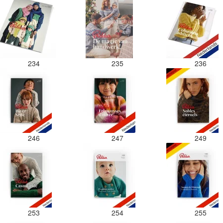
234
235
236
246
247
249
253
254
255