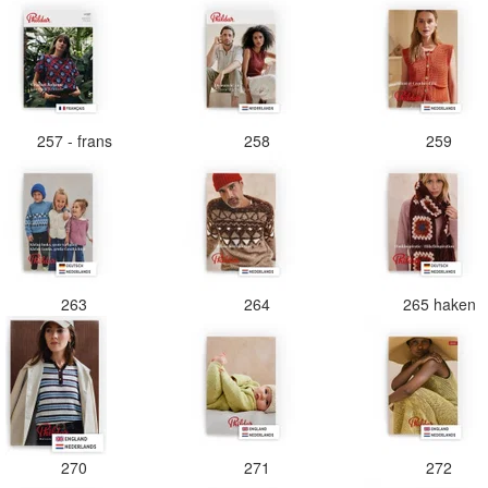
257 - frans
258
259
263
264
265 haken
270
271
272