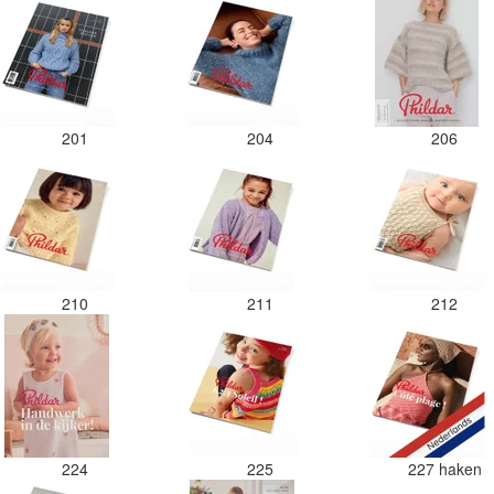
201
204
206
210
211
212
224
225
227 haken