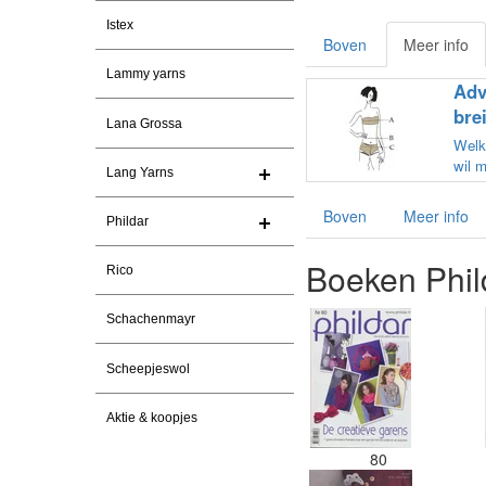
Istex
Boven
Meer info
Lammy yarns
Adv
bre
Lana Grossa
Welke
wil 
Lang Yarns
Boven
Meer info
Phildar
Boeken Phil
Rico
Schachenmayr
Scheepjeswol
Aktie & koopjes
80