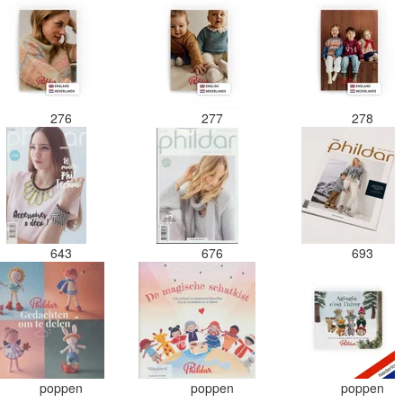
276
277
278
643
676
693
poppen
poppen
poppen