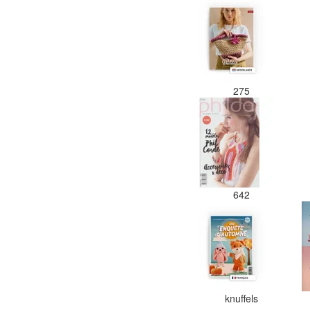
275
642
knuffels