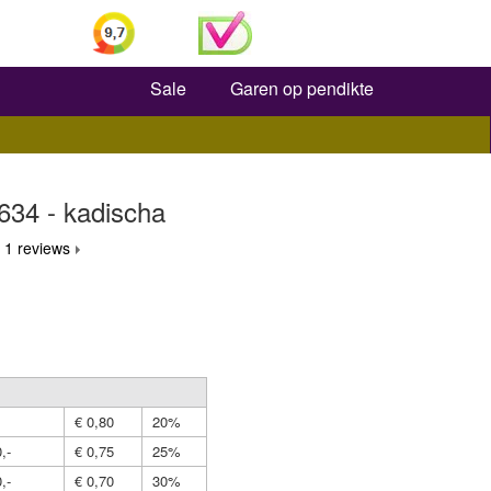
Zoeken
Sale
Garen op pendikte
 634 - kadischa
 1 reviews
€ 0,80
20%
,-
€ 0,75
25%
,-
€ 0,70
30%