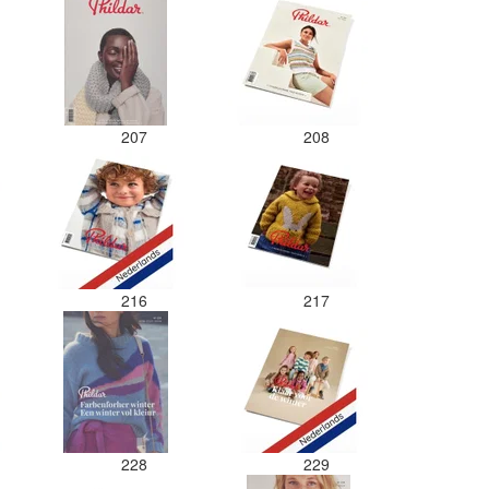
207
208
216
217
228
229