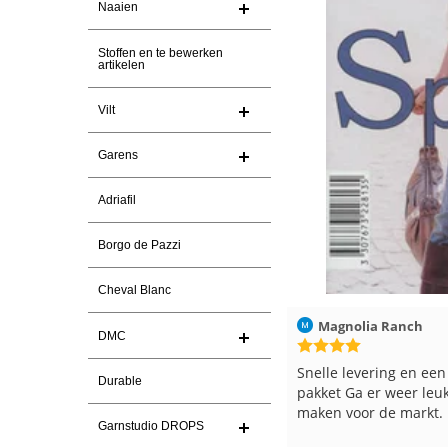
Naaien
Stoffen en te bewerken
artikelen
Vilt
Garens
Adriafil
Borgo de Pazzi
Cheval Blanc
7-2026
Magnolia Ranch
23-7-2026
Hilde uit Loyers
DMC
en
Snelle levering en een keurig
Reeds meerdere
Durable
pakket Ga er weer leuke pakket van
en breinaalden b
maken voor de markt.
tevreden over d
Garnstudio DROPS