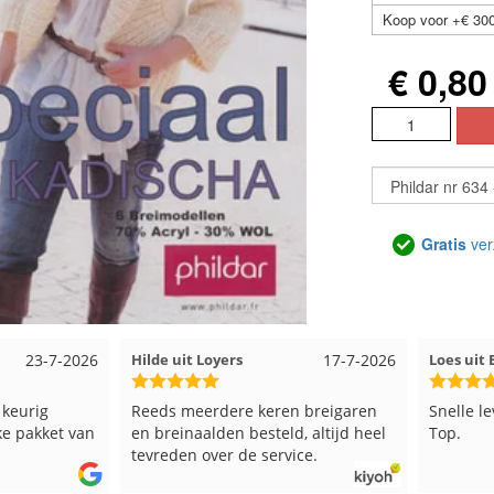
Koop voor +€ 300
€ 0,80
Gratis
ver
17-7-2026
Loes uit EMMELOORD
12-7-2026
Ne
 keren breigaren
Snelle levering en keurig verpakt.
G
esteld, altijd heel
Top.
e service.