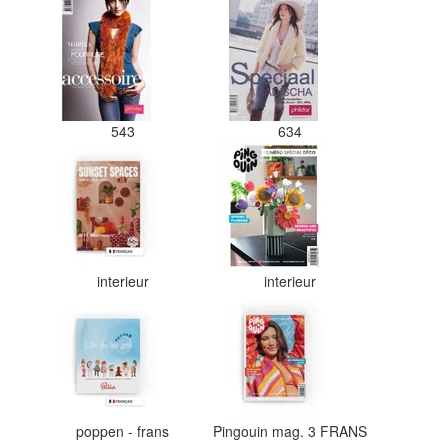
543
634
interieur
interieur
poppen - frans
Pingouin mag. 3 FRANS