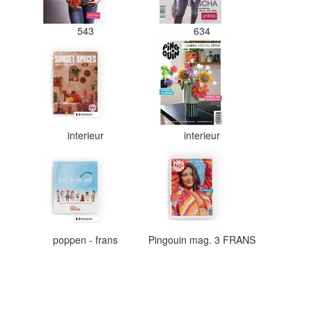
543
634
interieur
interieur
poppen - frans
Pingouin mag. 3 FRANS