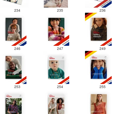
234
235
236
246
247
249
253
254
255