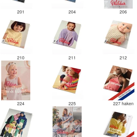
201
204
206
210
211
212
224
225
227 haken