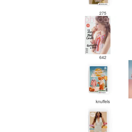
275
642
knuffels