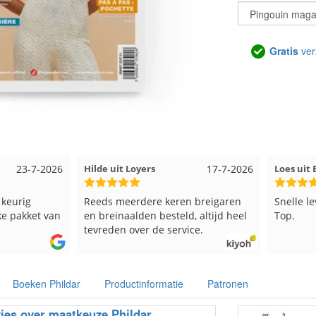
Gratis
ver
17-7-2026
Loes uit EMMELOORD
12-7-2026
Nell uit
 breigaren
Snelle levering en keurig verpakt.
Goed ver
, altijd heel
Top.
ce.
Boeken Phildar
Productinformatie
Patronen
ies over maatkeuze Phildar