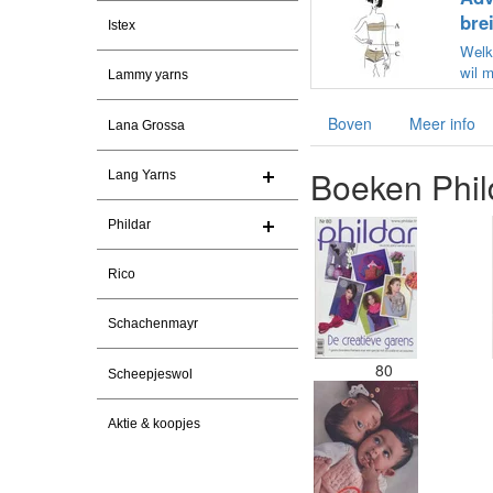
bre
Istex
Welke
wil 
Lammy yarns
Boven
Meer info
Lana Grossa
Boeken Phil
Lang Yarns
Phildar
Rico
Schachenmayr
80
Scheepjeswol
Aktie & koopjes