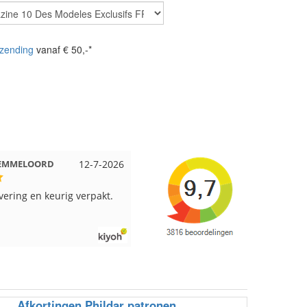
zending
vanaf € 50,-*
 Beuningen
12-7-2026
Wendy uit Amsterdam
11-7-202
pakt en snelgeleverd
Ruime keus aan viltwol, mooie
kleuren en goede kwaliteit. Snel
verzonden. Enigste wat ik een
beetje jammer vind is dat alles los
in een doos word gedaan. Had veel
verschillende kleuren blauw en
paars besteld en dat word zo los in
een doos gestopt. Geen kleur code
Afkortingen Phildar patronen
en de vezels waren in elkaar gaan