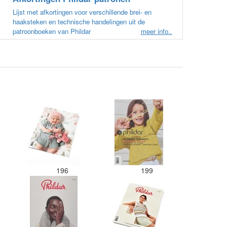
zitten. Moet nu zelf uitzoeken
Lijst met afkortingen voor verschillende brei- en
welke kleurcode bij welke bol hoort
haaksteken en technische handelingen uit de
Had ook 3x 50 gram zwart besteld
patroonboeken van Phildar
meer info..
maar door de andere bollen zitten
er nu verschillende kleuren vezels
in het zwart. Dat vind ik erg
jammer. Als ik nu wil nabestellen
moet ik maar hopen dat ik de juist
kleurcode bij de juiste bol heb
gedaan. Misschien een tip om de
kleuren apart in te pakken met een
sticker welke kleur het is?
Desondanks zou ik deze shop zeke
wel aanbevelen wat betreft de
viltwol. Goede prijs/kwaliteit
verhouding.
196
199