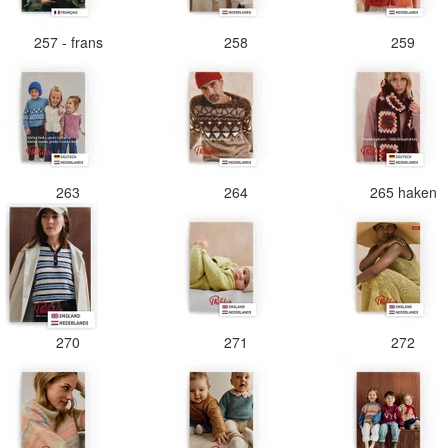
257 - frans
258
259
263
264
265 haken
270
271
272