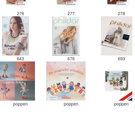
276
277
278
643
676
693
poppen
poppen
poppen