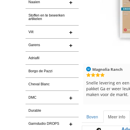
Naaien
Stoffen en te bewerken
artikelen
Vilt
Garens
Adriafil
Magnolia Ranch
23-7-2026
Hilde uit Loyers
Borgo de Pazzi
Snelle levering en een keurig
Reeds meerdere keren
Cheval Blanc
pakket Ga er weer leuke pakket van
en breinaalden besteld
maken voor de markt.
tevreden over de servi
DMC
Durable
Boven
Meer info
Garnstudio DROPS
Adv