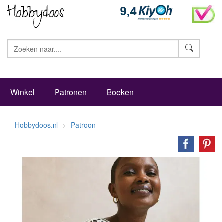
Zoeke
Winkel
Patronen
Boeken
Hobbydoos.nl
Patroon