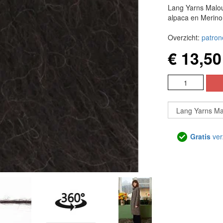
Lang Yarns Malou 
alpaca en Merino 
Overzicht:
patron
€ 13,50
Gratis
ver