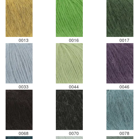
gedaan. 
kleuren 
een stick
Desondan
zeker we
de viltwo
0013
0016
0017
verhoudi
0033
0044
0046
0068
0070
0078