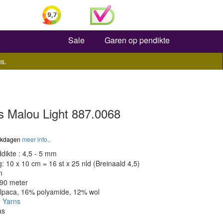
Zoeken
Sale
Garen op pendikte
s.
s Malou Light 887.0068
werkdagen
meer info..
dikte : 4,5 - 5 mm
 10 x 10 cm = 16 st x 25 nld (Breinaald 4,5)
m
190 meter
alpaca, 16% polyamide, 12% wol
 Yarns
as