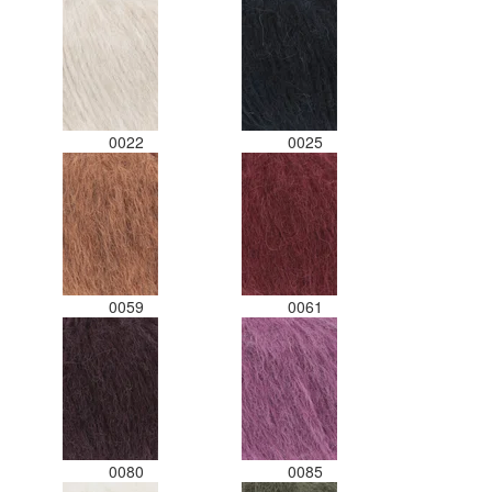
Misschien een tip om de
apart in te pakken met
er welke kleur het is?
ks zou ik deze shop
l aanbevelen wat betreft
l. Goede prijs/kwaliteit
0022
0025
ng.
0059
0061
0080
0085