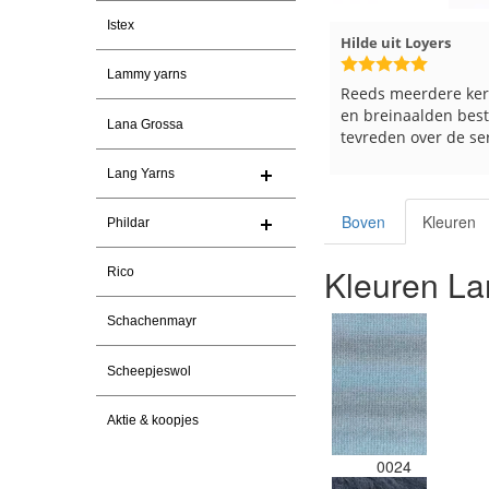
Istex
026
Hilde uit Loyers
17-7-2026
Loes uit EMMELOOR
Lammy yarns
Reeds meerdere keren breigaren
Snelle levering en k
en breinaalden besteld, altijd heel
Top.
Lana Grossa
tevreden over de service.
Lang Yarns
Boven
Kleuren
Phildar
Kleuren La
Rico
Schachenmayr
Scheepjeswol
Aktie & koopjes
0024