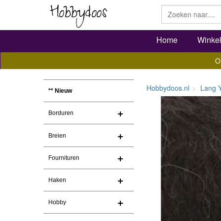
Home
Winke
O
Hobbydoos.nl
Lang 
** Nieuw
Borduren
Breien
Fournituren
Haken
Hobby