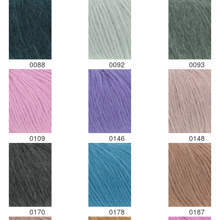
0088
0092
0093
0109
0146
0148
0170
0178
0187