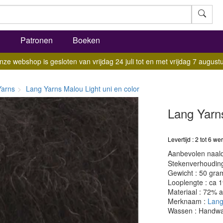
l
Patronen
Boeken
nze webshop is gesloten van vrijdag 24 juli tot en met vrijdag 7 augustu
Yarns
Lang Yarns Malou Light uni en color
Lang Yarn
Levertijd : 2 tot 6 
Aanbevolen naald
Stekenverhouding:
Gewicht : 50 gra
Looplengte : ca 
Materiaal : 72% 
Merknaam :
Lang
Wassen : Handw