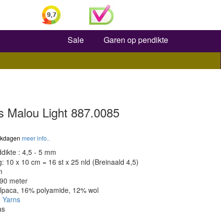
Zoeken
Sale
Garen op pendikte
s Malou Light 887.0085
werkdagen
meer info..
dikte : 4,5 - 5 mm
 10 x 10 cm = 16 st x 25 nld (Breinaald 4,5)
m
190 meter
alpaca, 16% polyamide, 12% wol
 Yarns
as