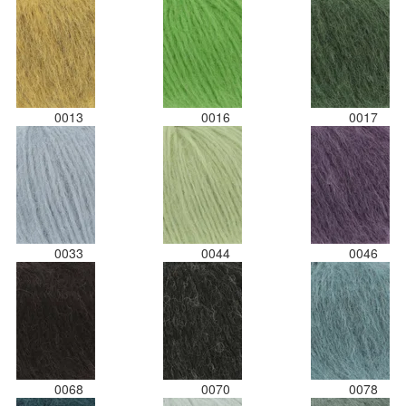
0013
0016
0017
0033
0044
0046
0068
0070
0078