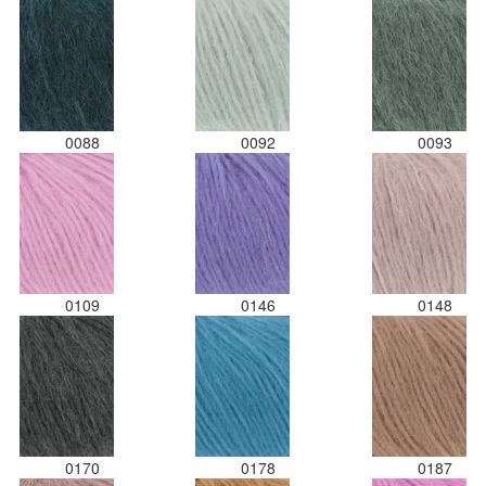
0088
0092
0093
0109
0146
0148
0170
0178
0187