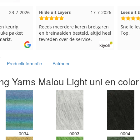
ers
17-7-2026
Loes uit EMMELOORD
12-7-2026
N
ere keren breigaren
Snelle levering en keurig verpakt.
G
en besteld, altijd heel
Top.
r de service.
Productinformatie
Patronen
ng Yarns Malou Light uni en color
0034
0003
0004