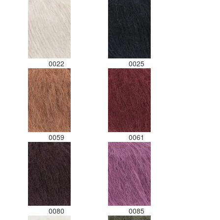
gedaan. Misschien een tip o
kleuren apart in te pakken m
een sticker welke kleur het is
Desondanks zou ik deze sho
zeker wel aanbevelen wat bet
de viltwol. Goede prijs/kwalite
0022
0025
verhouding.
0059
0061
0080
0085