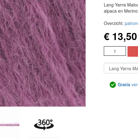
Lang Yarns Malou 
alpaca en Merino 
Overzicht:
patron
€ 13,50
Gratis
ver