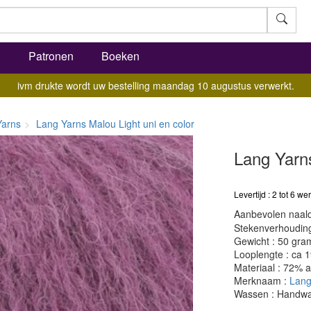
l
Patronen
Boeken
ivm drukte wordt uw bestelling maandag 10 augustus verwerkt.
Yarns
Lang Yarns Malou Light uni en color
Lang Yarn
Levertijd : 2 tot 6 
Aanbevolen naald
Stekenverhouding:
Gewicht : 50 gra
Looplengte : ca 
Materiaal : 72% 
Merknaam :
Lang
Wassen : Handw