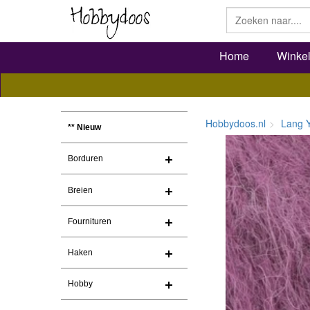
Home
Winke
Hobbydoos.nl
Lang 
** Nieuw
Borduren
Breien
Fournituren
Haken
Hobby