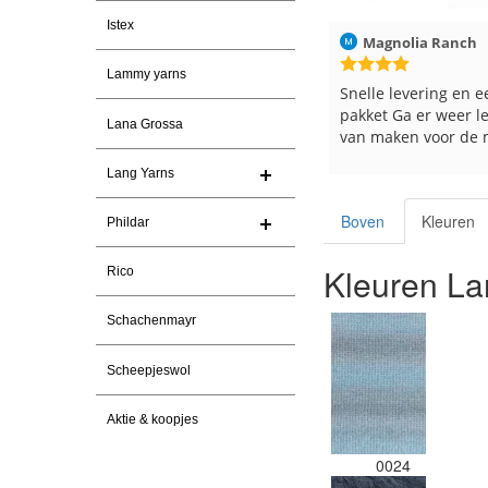
Istex
n
30-7-2026
Magnolia Ranch
23-7-2026
Hilde uit Loy
Lammy yarns
ma garen
Snelle levering en een keurig
Reeds meerd
pakket Ga er weer leuke pakket
en breinaald
Lana Grossa
van maken voor de markt.
tevreden ove
Lang Yarns
Boven
Kleuren
Phildar
Kleuren La
Rico
Schachenmayr
Scheepjeswol
Aktie & koopjes
0024