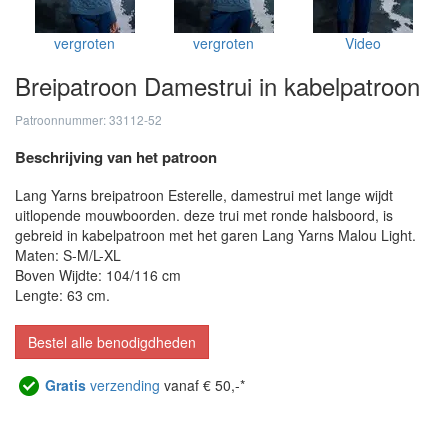
vergroten
vergroten
Video
Breipatroon Damestrui in kabelpatroon
Patroonnummer: 33112-52
Beschrijving van het patroon
Lang Yarns breipatroon Esterelle, damestrui met lange wijdt
uitlopende mouwboorden. deze trui met ronde halsboord, is
gebreid in kabelpatroon met het garen Lang Yarns Malou Light.
Maten: S-M/L-XL
Boven Wijdte: 104/116 cm
Lengte: 63 cm.
Bestel alle benodigdheden
Gratis
verzending
vanaf € 50,-*