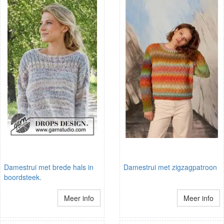
Damestrui met brede hals in
Damestrui met zigzagpatroon
boordsteek.
Meer info
Meer info