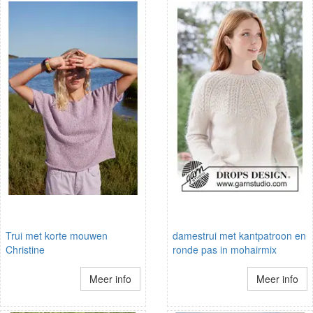
Trui met korte mouwen
damestrui met kantpatroon en
Christine
ronde pas in mohairmix
Meer info
Meer info