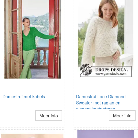
Damestrui met kabels
Damestrui Lace Diamond
Sweater met raglan en
elegant kantpatroon
Meer info
Meer info