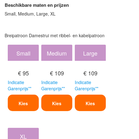
Beschikbare maten en prijzen
Small, Medium, Large, XL
Breipatroon Damestrui met ribbel- en kabelpatroon
Small
Medium
Large
€ 95
€ 109
€ 109
Indicatie
Indicatie
Indicatie
Garenprijs**
Garenprijs**
Garenprijs**
Kies
Kies
Kies
XL