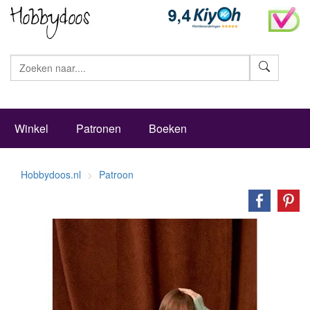
Zoeke
Winkel
Patronen
Boeken
Hobbydoos.nl
Patroon