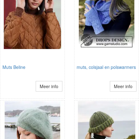
Muts Beline
muts, colsjaal en polswarmers
Meer info
Meer info