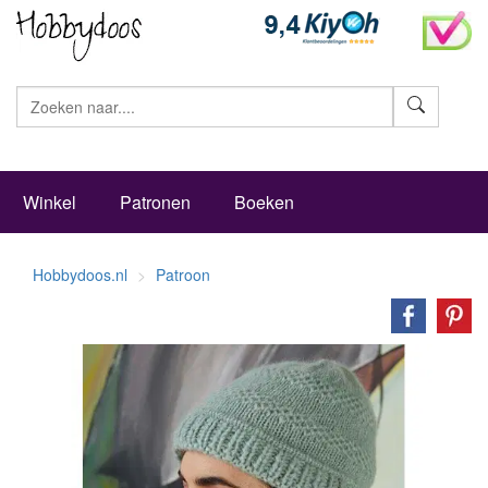
Zoeke
Winkel
Patronen
Boeken
Hobbydoos.nl
Patroon