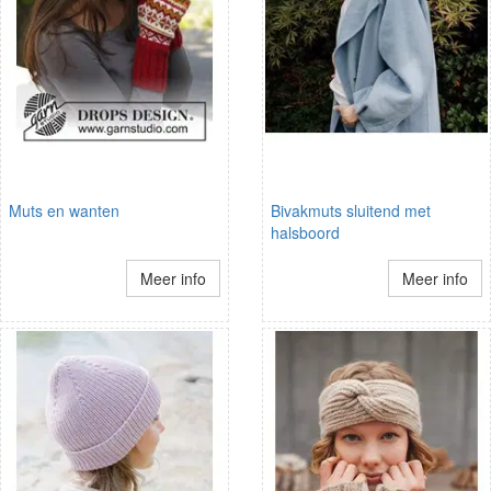
Muts en wanten
Bivakmuts sluitend met
halsboord
Meer info
Meer info