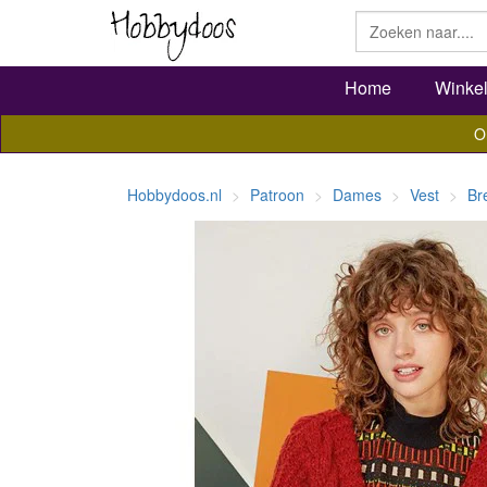
Home
Winke
O
Hobbydoos.nl
Patroon
Dames
Vest
Br