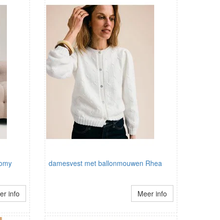
Romy
damesvest met ballonmouwen Rhea
r info
Meer info