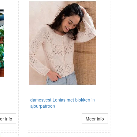
damesvest Lenias met blokken in
ajourpatroon
r info
Meer info