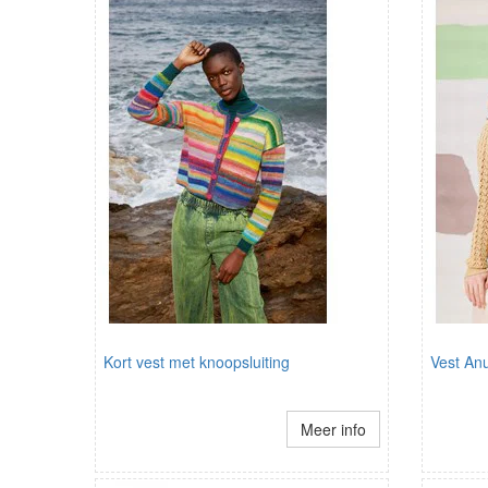
Kort vest met knoopsluiting
Vest An
Meer info