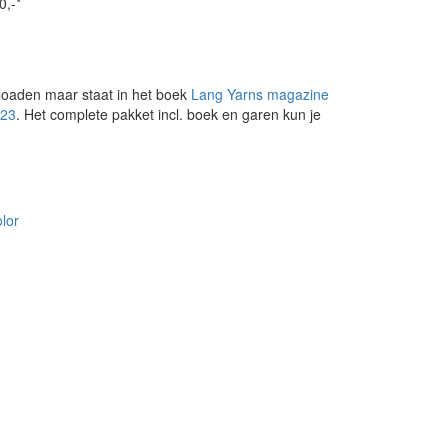
0,-*
loaden maar staat in het boek
Lang Yarns magazine
023
. Het complete pakket incl. boek en garen kun je
lor