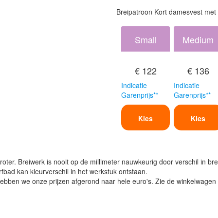
Breipatroon Kort damesvest met
Small
Medium
€ 122
€ 136
Indicatie
Indicatie
Garenprijs**
Garenprijs**
Kies
Kies
oter. Breiwerk is nooit op de millimeter nauwkeurig door verschil in bre
verfbad kan kleurverschil in het werkstuk ontstaan.
ben we onze prijzen afgerond naar hele euro's. Zie de winkelwagen vo