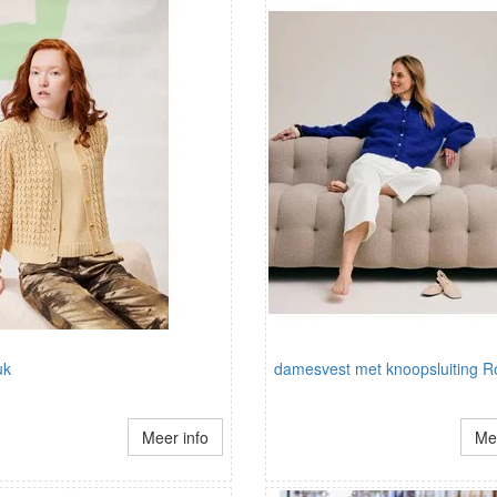
uk
damesvest met knoopsluiting 
Meer info
Mee