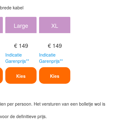
 brede kabel
Large
XL
€ 149
€ 149
Indicatie
Indicatie
Garenprijs**
Garenprijs**
Kies
Kies
ien per persoon. Het versturen van een bolletje wol is
or de definitieve prijs.