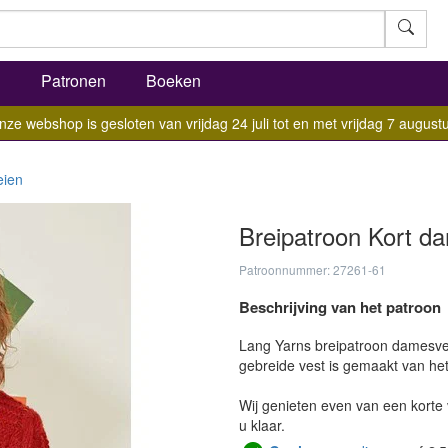
l
Patronen
Boeken
nze webshop is gesloten van vrijdag 24 juli tot en met vrijdag 7 augustu
eien
Breipatroon Kort d
Patroonnummer: 27261-61
Beschrijving van het patroon
Lang Yarns breipatroon damesvest
gebreide vest is gemaakt van he
Wij genieten even van een korte 
u klaar.