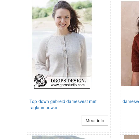
Top-down gebreid damesvest met
damesve
raglanmouwen
Meer info