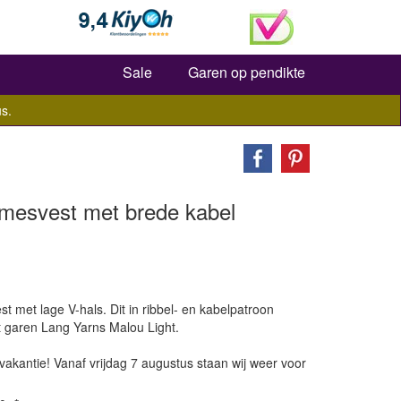
Zoeken
Sale
Garen op pendikte
s.
amesvest met brede kabel
 met lage V-hals. Dit in ribbel- en kabelpatroon
t garen Lang Yarns Malou Light.
vakantie! Vanaf vrijdag 7 augustus staan wij weer voor