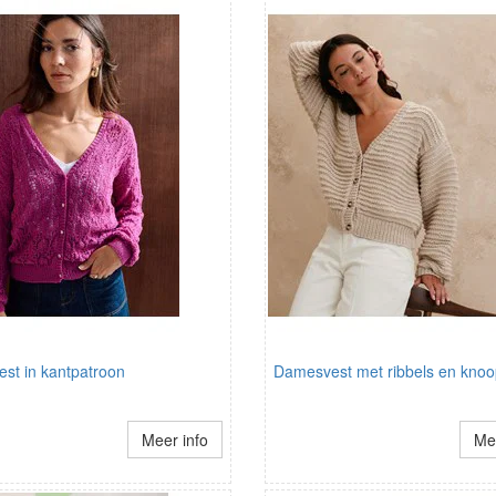
st in kantpatroon
Damesvest met ribbels en knoop
Meer info
Mee