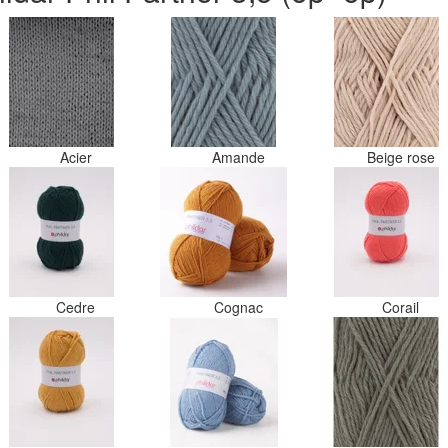
Acier
Amande
Beige rose
Cedre
Cognac
Corail