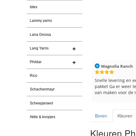
Istex
Lammy yarns
Lana Grossa
Lang Yarns
Phildar
ren
Christel Vanderlinden
30-7-2026
Magnolia Ranch
Rico
Snelle levering. En prima garen
Snelle levering en e
pakket Ga er weer l
Schachenmayr
van maken voor de 
les
Scheepjeswol
e
Boven
Kleuren
Aktie & koopjes
Kleuren Phi