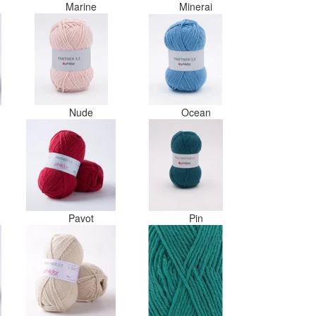
Marine
Minerai
Nude
Ocean
Pavot
Pin