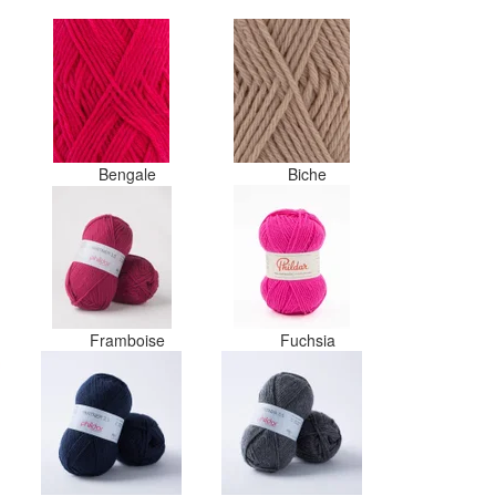
Bengale
Biche
Framboise
Fuchsia