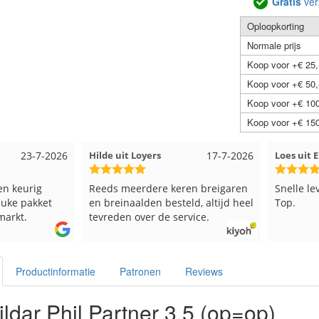
Gratis
ver
Oploopkorting
Normale prijs
Koop voor +€ 25,
Koop voor +€ 50,
Koop voor +€ 100
Koop voor +€ 150
23-7-2026
Hilde uit Loyers
17-7-2026
Loes uit
en keurig
Reeds meerdere keren breigaren
Snelle le
euke pakket
en breinaalden besteld, altijd heel
Top.
markt.
tevreden over de service.
Productinformatie
Patronen
Reviews
ldar Phil Partner 3,5 (op=op)