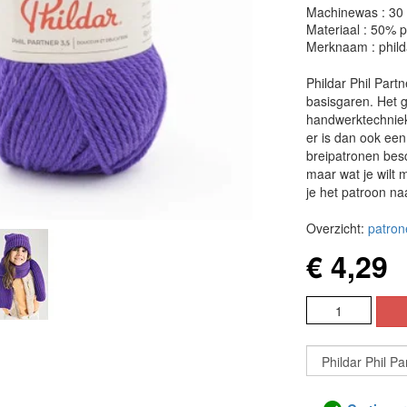
Machinewas : 30
Materiaal : 50% 
Merknaam : phild
Phildar Phil Partn
basisgaren. Het g
handwerktechnieke
er is dan ook ee
breipatronen besch
maar wat je wilt 
je het patroon na
Overzicht:
patron
€ 4,29