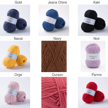
Gold
Jeans Chine
Kaki
Naval
Navy
Noir
Orge
Ourson
Parme