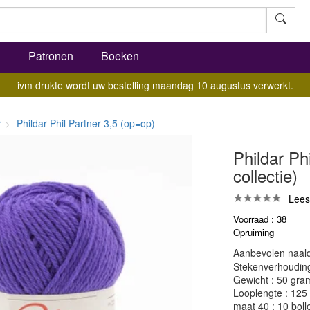
l
Patronen
Boeken
ivm drukte wordt uw bestelling maandag 10 augustus verwerkt.
r
Phildar Phil Partner 3,5 (op=op)
Phildar Phi
collectie)
Lees
Voorraad : 38
Opruiming
Aanbevolen naald
Stekenverhouding:
Gewicht : 50 gra
Looplengte : 125
maat 40 : 10 boll