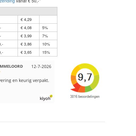
zending
vanaf € 50,-*
€ 4,29
-
€ 4,08
5%
-
€ 3,99
7%
,-
€ 3,86
10%
,-
€ 3,65
15%
 EMMELOORD
12-7-2026
Nell uit Beuningen
12-7-2026
vering en keurig verpakt.
Goed verpakt en snelgeleverd