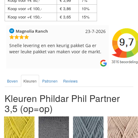
Koop voor +€ 50,-
€ 3,99
7%
Koop voor +€ 100,-
€ 3,86
10%
Koop voor +€ 150,-
€ 3,65
15%
Hilde uit Loyers
17-7-2026
Loes uit 
Reeds meerdere keren breigaren en
Snelle leve
breinaalden besteld, altijd heel tevreden over
de service.
Boven
Kleuren
Patronen
Reviews
Kleuren Phildar Phil Partner
3,5 (op=op)