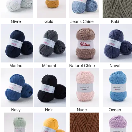
Givre
Gold
Jeans Chine
Kaki
Marine
Minerai
Naturel Chine
Naval
Navy
Noir
Nude
Ocean