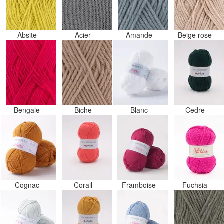
Absite
Acier
Amande
Beige rose
Bengale
Biche
Blanc
Cedre
Cognac
Corail
Framboise
Fuchsia