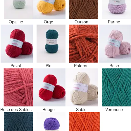
Opaline
Orge
Ourson
Parme
Pavot
Pin
Poteron
Rose
Rose des Sables
Rouge
Sable
Veronese