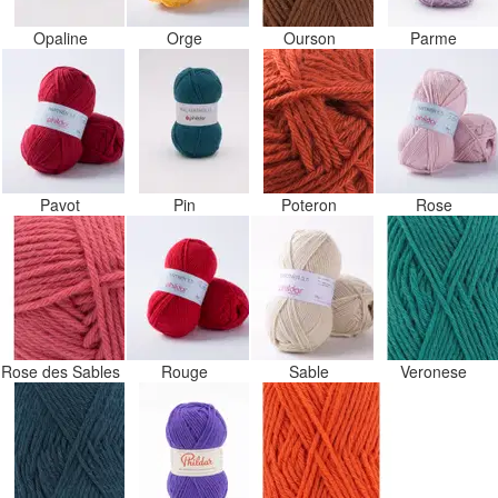
Opaline
Orge
Ourson
Parme
Pavot
Pin
Poteron
Rose
Rose des Sables
Rouge
Sable
Veronese