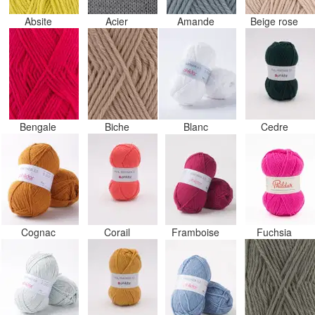
Absite
Acier
Amande
Beige rose
Bengale
Biche
Blanc
Cedre
Cognac
Corail
Framboise
Fuchsia