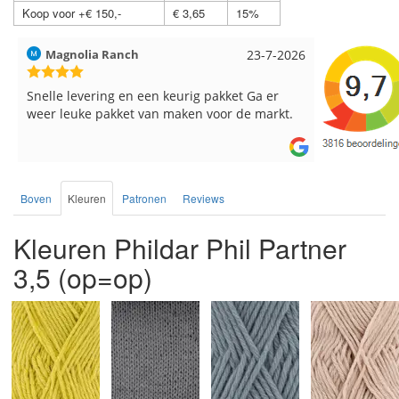
Koop voor +€ 150,-
€ 3,65
15%
Hilde uit Loyers
17-7-2026
Loes uit 
Reeds meerdere keren breigaren en
Snelle leve
breinaalden besteld, altijd heel tevreden over
de service.
Boven
Kleuren
Patronen
Reviews
Kleuren Phildar Phil Partner
3,5 (op=op)