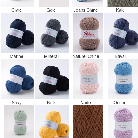
Givre
Gold
Jeans Chine
Kaki
Marine
Minerai
Naturel Chine
Naval
Navy
Noir
Nude
Ocean