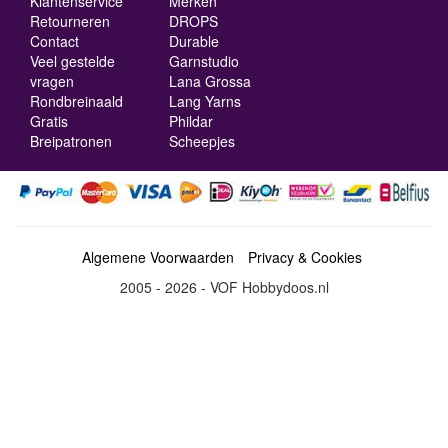
Klantenservice
Merken
Retourneren
DROPS
Contact
Durable
Veel gestelde
Garnstudio
vragen
Lana Grossa
Rondbreinaald
Lang Yarns
Gratis
Phildar
Breipatronen
Scheepjes
Algemene Voorwaarden
Privacy & Cookies
2005 - 2026 - VOF Hobbydoos.nl