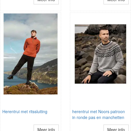
Herentrui met ritssluiting
herentrui met Noors patroon
in ronde pas en manchetten
Meer info
Meer info