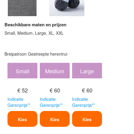
Beschikbare maten en prijzen
Small, Medium, Large, XL, XXL
Breipatroon Gestreepte herentrui
Small
Medium
Large
€ 52
€ 60
€ 60
Indicatie
Indicatie
Indicatie
Garenprijs**
Garenprijs**
Garenprijs**
Kies
Kies
Kies