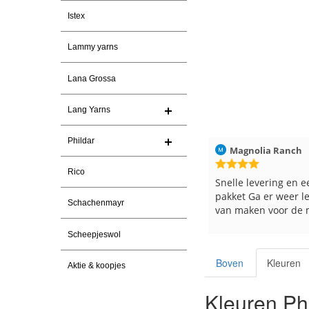
Istex
Lammy yarns
Lana Grossa
Lang Yarns
Phildar
ren
Christel Vanderlinden
30-7-2026
Magnolia Ranch
Rico
Snelle levering. En prima garen
Snelle levering en e
pakket Ga er weer l
Schachenmayr
van maken voor de 
les
Scheepjeswol
e
Boven
Kleuren
Aktie & koopjes
Kleuren Phi