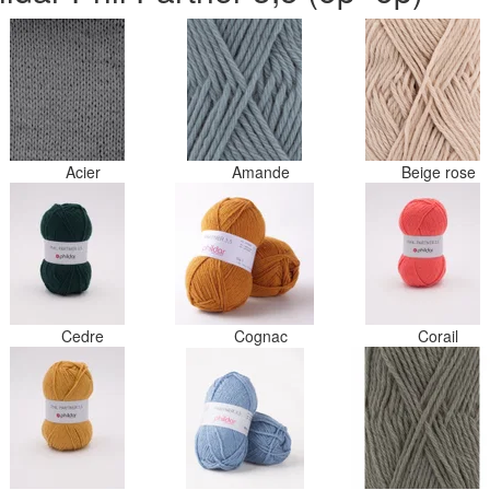
Acier
Amande
Beige rose
Cedre
Cognac
Corail