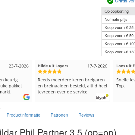
Gratis
ver
Oploopkorting
Normale prijs
Koop voor +€ 25,
Koop voor +€ 50,
Koop voor +€ 100
Koop voor +€ 150
23-7-2026
Hilde uit Loyers
17-7-2026
Loes uit
en keurig
Reeds meerdere keren breigaren
Snelle le
euke pakket
en breinaalden besteld, altijd heel
Top.
markt.
tevreden over de service.
Productinformatie
Patronen
Reviews
ldar Phil Partner 3,5 (op=op)