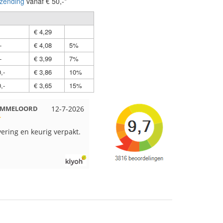
zending
vanaf € 50,-*
€ 4,29
-
€ 4,08
5%
-
€ 3,99
7%
,-
€ 3,86
10%
,-
€ 3,65
15%
 EMMELOORD
12-7-2026
Nell uit Beuningen
12-7-2026
vering en keurig verpakt.
Goed verpakt en snelgeleverd