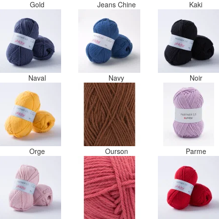
Gold
Jeans Chine
Kaki
Naval
Navy
Noir
Orge
Ourson
Parme