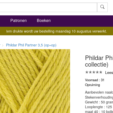
l
Patronen
Boeken
ivm drukte wordt uw bestelling maandag 10 augustus verwerkt.
r
Phildar Phil Partner 3,5 (op=op)
Phildar Ph
collectie)
Lees
Voorraad : 31
Opruiming
Aanbevolen naald
Stekenverhouding:
Gewicht : 50 gra
Looplengte : 125
maat 40 : 10 boll