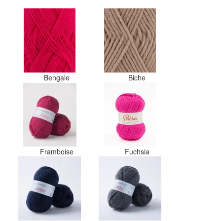
Bengale
Biche
Framboise
Fuchsia