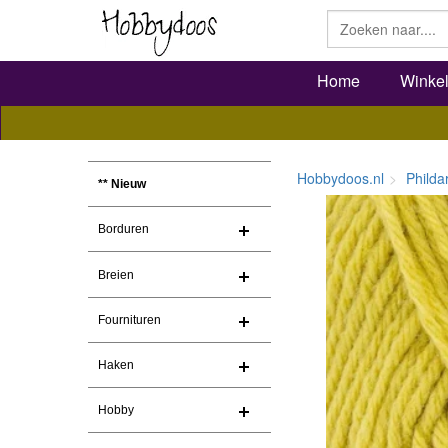
Home
Winke
Hobbydoos.nl
Philda
** Nieuw
Borduren
Breien
Fournituren
Haken
Hobby