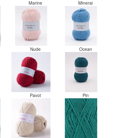
Marine
Minerai
Nude
Ocean
Pavot
Pin