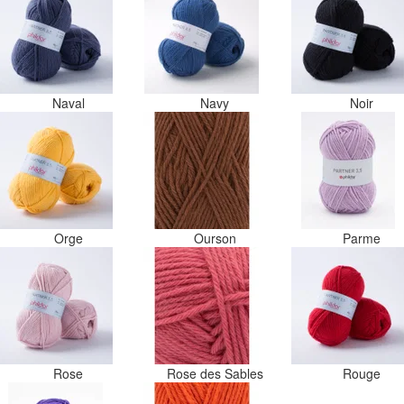
Naval
Navy
Noir
Orge
Ourson
Parme
Rose
Rose des Sables
Rouge