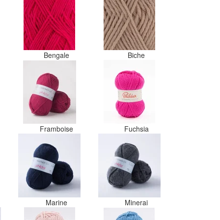
gram zwart besteld maar door de
andere bollen zitten er nu
verschillende kleuren vezels in
het zwart. Dat vind ik erg jammer.
Als ik nu wil nabestellen moet ik
maar hopen dat ik de juiste
Bengale
Biche
kleurcode bij de juiste bol heb
gedaan. Misschien een tip om de
kleuren apart in te pakken met
een sticker welke kleur het is?
Desondanks zou ik deze shop
zeker wel aanbevelen wat betreft
de viltwol. Goede prijs/kwaliteit
Framboise
Fuchsia
verhouding.
Marine
Minerai