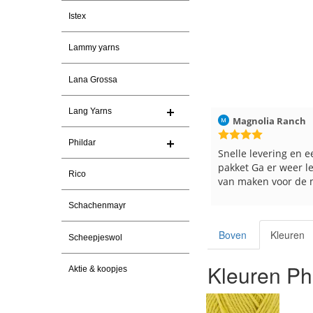
Istex
Lammy yarns
Lana Grossa
Lang Yarns
2026
Magnolia Ranch
23-7-2026
Hilde uit Loyers
Phildar
n
Snelle levering en een keurig
Reeds meerdere ke
pakket Ga er weer leuke pakket
en breinaalden beste
Rico
van maken voor de markt.
tevreden over de se
Schachenmayr
Boven
Kleuren
Scheepjeswol
Kleuren Phi
Aktie & koopjes