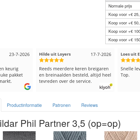
Normale prijs
Koop voor +€ 25,
Koop voor +€ 50,
Koop voor +€ 100
Koop voor +€ 150
17-7-2026
Loes uit EMMELOORD
12-7-2026
Nell uit
ren breigaren
Snelle levering en keurig verpakt.
Goed ver
ld, altijd heel
Top.
rvice.
Productinformatie
Patronen
Reviews
ldar Phil Partner 3,5 (op=op)