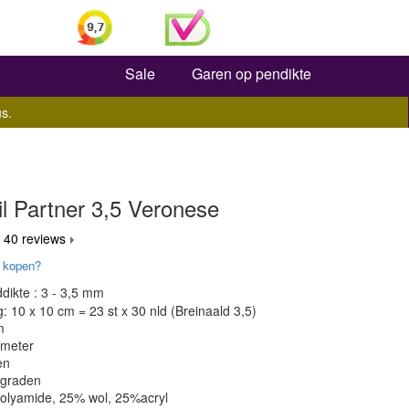
Zoeken
Sale
Garen op pendikte
s.
il Partner 3,5 Veronese
 40 reviews
 kopen?
dikte : 3 - 3,5 mm
 10 x 10 cm = 23 st x 30 nld (Breinaald 3,5)
m
 meter
en
 graden
polyamide, 25% wol, 25%acryl