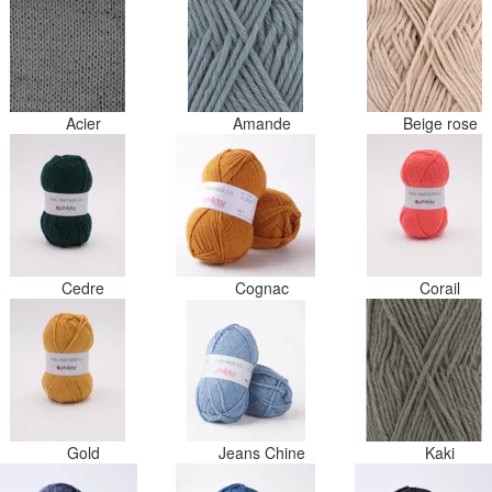
Acier
Amande
Beige rose
Cedre
Cognac
Corail
Gold
Jeans Chine
Kaki