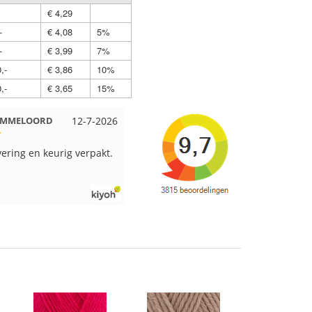
€ 4,29
-
€ 4,08
5%
-
€ 3,99
7%
,-
€ 3,86
10%
,-
€ 3,65
15%
 Beuningen
12-7-2026
Wendy uit Amsterdam
11-7-2026
pakt en snelgeleverd
Ruime keus aan viltwol, mooie
kleuren en goede kwaliteit. Snel
verzonden. Enigste wat ik een
beetje jammer vind is dat alles los
in een doos word gedaan. Had
veel verschillende kleuren blauw
en paars besteld en dat word zo
los in een doos gestopt. Geen
kleur codes en de vezels waren in
elkaar gaan zitten. Moet nu zelf
uitzoeken welke kleurcode bij
welke bol hoort. Had ook 3x 50