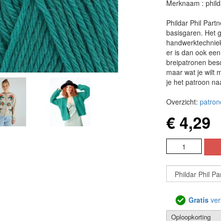
Merknaam : phild
Phildar Phil Part
basisgaren. Het g
handwerktechnieke
er is dan ook ee
breipatronen besch
maar wat je wilt 
je het patroon na
Overzicht:
patron
€ 4,29
Gratis
ver
Oploopkorting