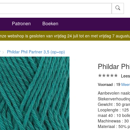
l
Patronen
Boeken
nze webshop is gesloten van vrijdag 24 juli tot en met vrijdag 7 augustu
r
Phildar Phil Partner 3,5 (op=op)
Phildar Ph
Lees
Voorraad : 19
Meer
Aanbevolen naald
Stekenverhouding:
Gewicht : 50 gra
Looplengte : 125
maat 40 : 10 boll
Machinewas : 30
Materiaal : 50% 