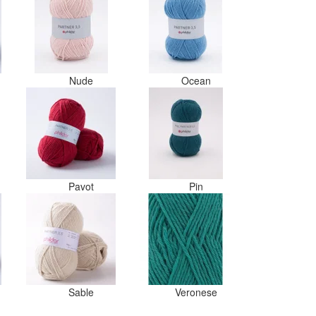
Nude
Ocean
Pavot
Pin
Sable
Veronese