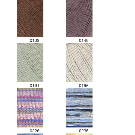
0139
0148
0191
0196
0226
0235