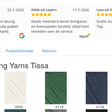
23-7-2026
Hilde uit Loyers
17-7-2026
Loes uit
en keurig
Reeds meerdere keren breigaren
Snelle le
euke pakket
en breinaalden besteld, altijd heel
Top.
markt.
tevreden over de service.
Productinformatie
Patronen
ng Yarns Tissa
0002
0118
0134