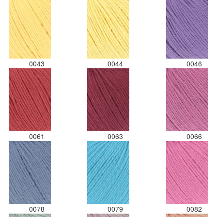
0043
0044
0046
0061
0063
0066
0078
0079
0082