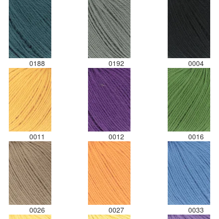
0188
0192
0004
0011
0012
0016
0026
0027
0033