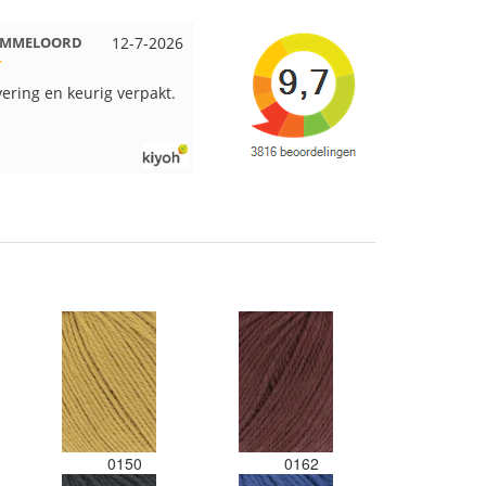
 EMMELOORD
12-7-2026
Nell uit Beuningen
12-7-2026
vering en keurig verpakt.
Goed verpakt en snelgeleverd
0150
0162