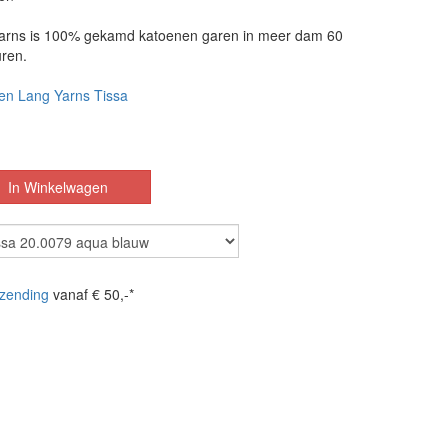
Yarns is 100% gekamd katoenen garen in meer dam 60
uren.
en Lang Yarns Tissa
zending
vanaf € 50,-*