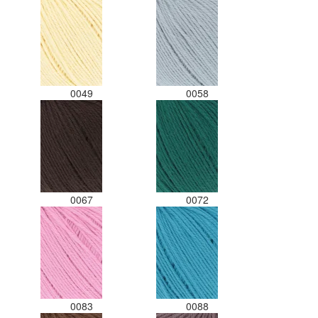
0049
0058
0067
0072
0083
0088