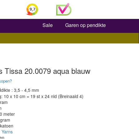
Zoeken
Sale
Garen op pendikte
s Tissa 20.0079 aqua blauw
kopen?
dikte : 3,5 - 4,5 mm
 10 x 10 cm = 19 st x 24 nld (Breinaald 4)
gram
m
80 meter
 gram
 katoen
 Yarns
en