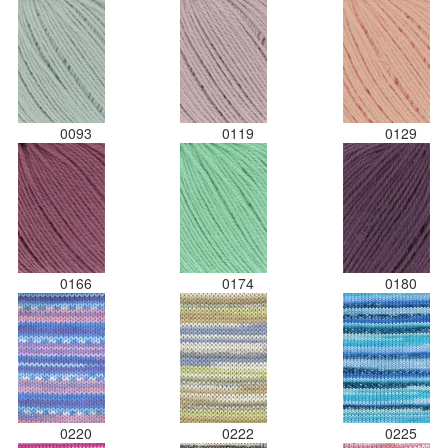
0093
0119
0129
0166
0174
0180
0220
0222
0225