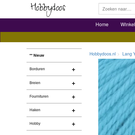
Home
Winke
Hobbydoos.nl
Lang 
** Nieuw
Borduren
Breien
Fournituren
Haken
Hobby