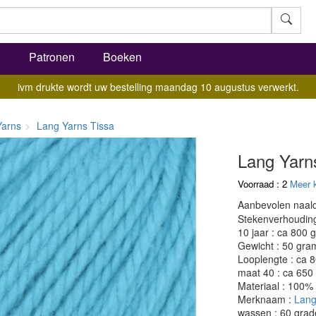
l
Patronen
Boeken
ivm drukte wordt uw bestelling maandag 10 augustus verwerkt.
Yarns
Lang Yarns Tissa
Lang Yarn
Voorraad : 2
Meer 
Aanbevolen naald
Stekenverhouding:
10 jaar : ca 800 
Gewicht : 50 gra
Looplengte : ca 
maat 40 : ca 650
Materiaal : 100%
Merknaam :
Lang
wassen : 60 grad