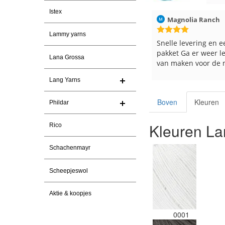
Istex
026
Christel Vanderlinden
30-7-2026
Magnolia Ranch
Lammy yarns
Snelle levering. En prima garen
Snelle levering en e
pakket Ga er weer l
Lana Grossa
van maken voor de 
les
Lang Yarns
e
Boven
Kleuren
Phildar
Kleuren La
Rico
Schachenmayr
Scheepjeswol
Aktie & koopjes
0001