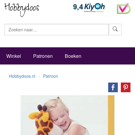
Zoeke
Winkel
Patronen
Boeken
Hobbydoos.nl
Patroon