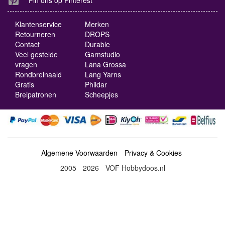
Pin ons op Pinterest
Klantenservice
Merken
Retourneren
DROPS
Contact
Durable
Veel gestelde
Garnstudio
vragen
Lana Grossa
Rondbreinaald
Lang Yarns
Gratis
Phildar
Breipatronen
Scheepjes
Algemene Voorwaarden
Privacy & Cookies
2005 - 2026 - VOF Hobbydoos.nl