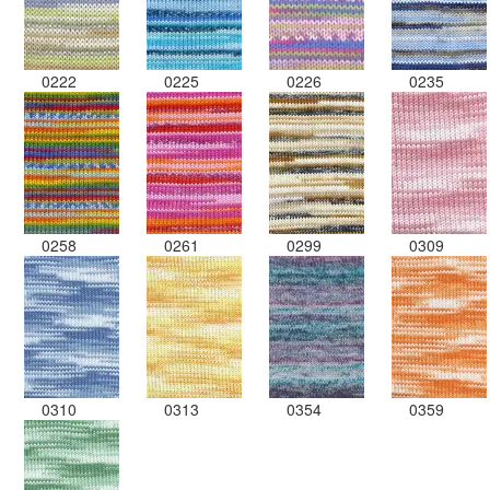
0222
0225
0226
0235
0258
0261
0299
0309
0310
0313
0354
0359