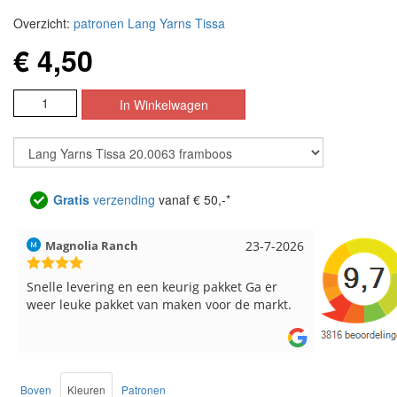
Overzicht:
patronen Lang Yarns Tissa
€ 4,50
Gratis
verzending
vanaf € 50,-*
Magnolia Ranch
23-7-2026
Hilde uit L
Snelle levering en een keurig pakket Ga er
Reeds meer
weer leuke pakket van maken voor de markt.
breinaalden
de service.
Boven
Kleuren
Patronen