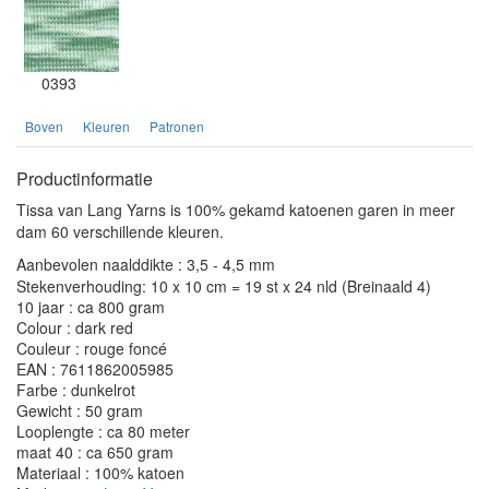
0393
Boven
Kleuren
Patronen
Productinformatie
Tissa van Lang Yarns is 100% gekamd katoenen garen in meer
dam 60 verschillende kleuren.
Aanbevolen naalddikte : 3,5 - 4,5 mm
Stekenverhouding: 10 x 10 cm = 19 st x 24 nld (Breinaald 4)
10 jaar : ca 800 gram
Colour : dark red
Couleur : rouge foncé
EAN : 7611862005985
Farbe : dunkelrot
Gewicht : 50 gram
Looplengte : ca 80 meter
maat 40 : ca 650 gram
Materiaal : 100% katoen