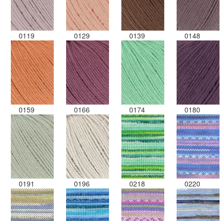
0119
0129
0139
0148
0159
0166
0174
0180
0191
0196
0218
0220