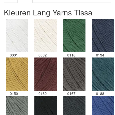
Kleuren Lang Yarns Tissa
0001
0002
0118
0134
0150
0162
0167
0188