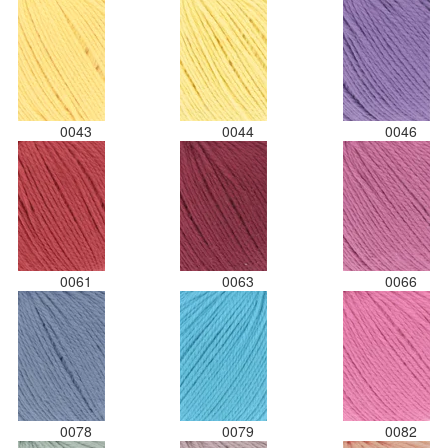
0043
0044
0046
0061
0063
0066
0078
0079
0082