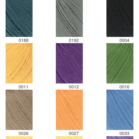
0188
0192
0004
0011
0012
0016
0026
0027
0033