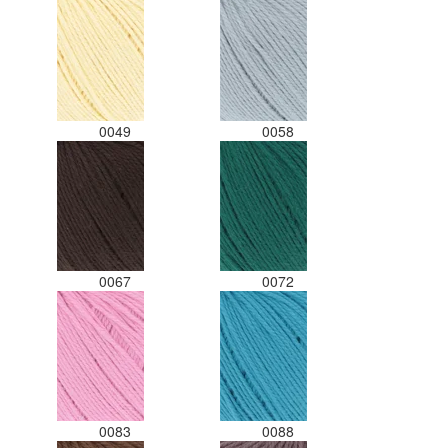
0049
0058
0067
0072
0083
0088