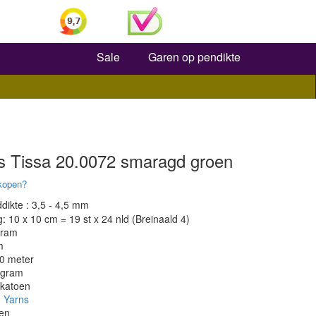
Zoeken
Sale
Garen op pendikte
s Tissa 20.0072 smaragd groen
kopen?
dikte : 3,5 - 4,5 mm
 10 x 10 cm = 19 st x 24 nld (Breinaald 4)
gram
m
80 meter
 gram
 katoen
 Yarns
en