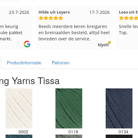
17-7-2026
Loes uit EMMELOORD
12-7-2026
Nell u
eren breigaren
Snelle levering en keurig verpakt.
Goed v
teld, altijd heel
Top.
service.
Productinformatie
Patronen
ng Yarns Tissa
0002
0118
0134