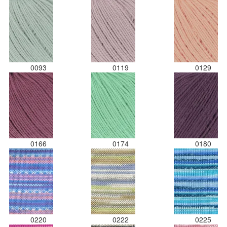
0093
0119
0129
0166
0174
0180
0220
0222
0225