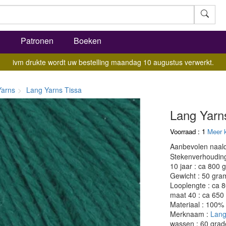
l
Patronen
Boeken
ivm drukte wordt uw bestelling maandag 10 augustus verwerkt.
Yarns
Lang Yarns Tissa
Lang Yarn
Voorraad : 1
Meer 
Aanbevolen naald
Stekenverhouding:
10 jaar : ca 800 
Gewicht : 50 gra
Looplengte : ca 
maat 40 : ca 650
Materiaal : 100%
Merknaam :
Lang
wassen : 60 grad