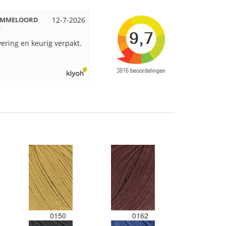
it Beuningen
12-7-2026
Wendy uit Amsterdam
11-7-2026
erpakt en snelgeleverd
Ruime keus aan viltwol, mooie
kleuren en goede kwaliteit. Snel
verzonden. Enigste wat ik een
beetje jammer vind is dat alles los
in een doos word gedaan. Had
veel verschillende kleuren blauw
en paars besteld en dat word zo
los in een doos gestopt. Geen
kleur codes en de vezels waren in
elkaar gaan zitten. Moet nu zelf
uitzoeken welke kleurcode bij
welke bol hoort. Had ook 3x 50
gram zwart besteld maar door de
andere bollen zitten er nu
verschillende kleuren vezels in
het zwart. Dat vind ik erg jammer.
Als ik nu wil nabestellen moet ik
maar hopen dat ik de juiste
0150
0162
kleurcode bij de juiste bol heb