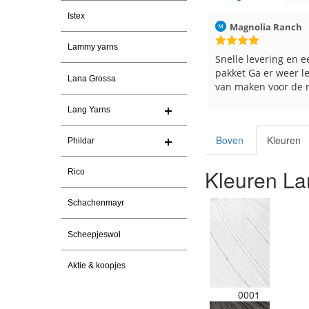
Istex
-2026
Magnolia Ranch
23-7-2026
Hilde uit Loyers
Lammy yarns
ren
Snelle levering en een keurig
Reeds meerdere k
pakket Ga er weer leuke pakket
en breinaalden bes
Lana Grossa
van maken voor de markt.
tevreden over de 
Lang Yarns
Boven
Kleuren
Phildar
Kleuren La
Rico
Schachenmayr
Scheepjeswol
Aktie & koopjes
0001