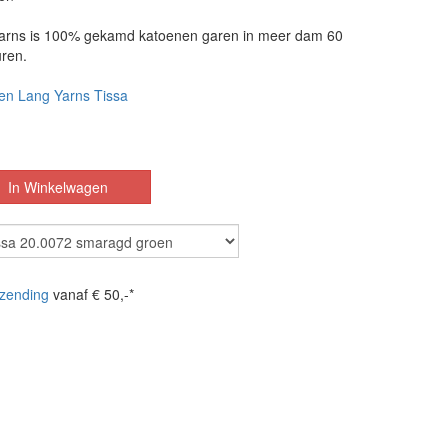
Yarns is 100% gekamd katoenen garen in meer dam 60
uren.
en Lang Yarns Tissa
zending
vanaf € 50,-*