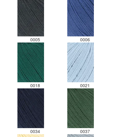
gedaan. Misschien een tip om de
kleuren apart in te pakken met
een sticker welke kleur het is?
Desondanks zou ik deze shop
zeker wel aanbevelen wat betreft
de viltwol. Goede prijs/kwaliteit
0005
0006
verhouding.
0018
0021
0034
0037