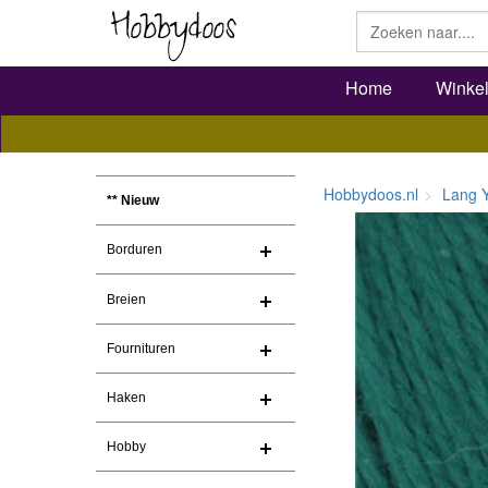
Home
Winke
Hobbydoos.nl
Lang 
** Nieuw
Borduren
Breien
Fournituren
Haken
Hobby