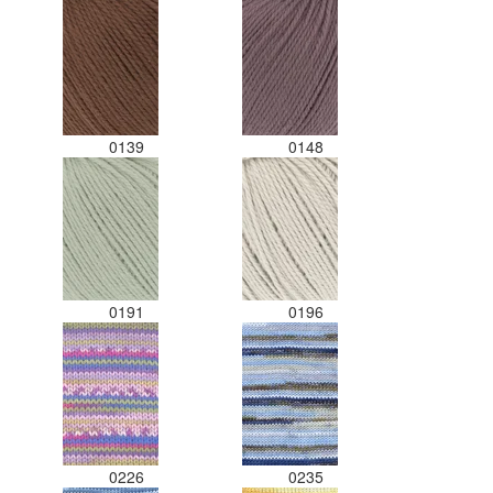
0139
0148
0191
0196
0226
0235