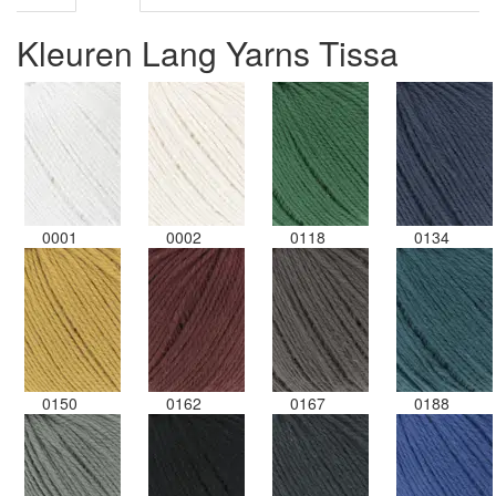
Kleuren Lang Yarns Tissa
0001
0002
0118
0134
0150
0162
0167
0188