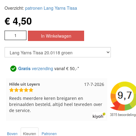
Overzicht:
patronen Lang Yarns Tissa
€ 4,50
Gratis
verzending
vanaf € 50,-*
Hilde uit Loyers
17-7-2026
Loes uit 
Reeds meerdere keren breigaren en
Snelle leve
breinaalden besteld, altijd heel tevreden over
de service.
Boven
Kleuren
Patronen