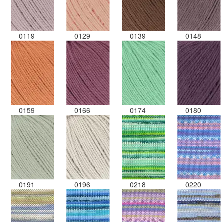
0119
0129
0139
0148
0159
0166
0174
0180
0191
0196
0218
0220