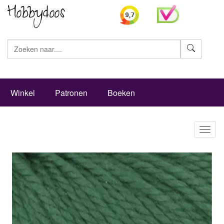
Zoeke
Winkel
Patronen
Boeken
Toggl
naviga