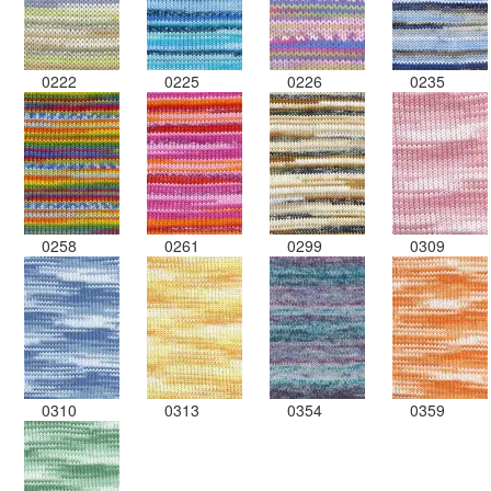
0222
0225
0226
0235
0258
0261
0299
0309
0310
0313
0354
0359