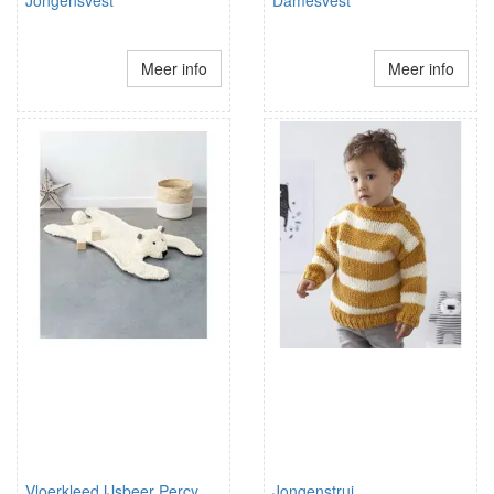
Jongensvest
Damesvest
Meer info
Meer info
Vloerkleed IJsbeer Percy
Jongenstrui