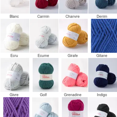
Blanc
Carmin
Chanvre
Denim
Ecru
Ecume
Girafe
Gitane
Givre
Golf
Grenadine
Indigo