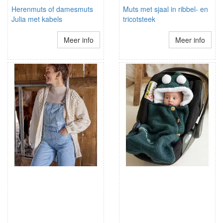
Herenmuts of damesmuts
Muts met sjaal in ribbel- en
Julia met kabels
tricotsteek
Meer info
Meer info