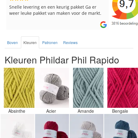
Reeds meerdere keren breigaren en
Snelle leve
breinaalden besteld, altijd heel tevreden over
de service.
Boven
Kleuren
Patronen
Reviews
Kleuren Phildar Phil Rapido
Absinthe
Acier
Amande
Bengale