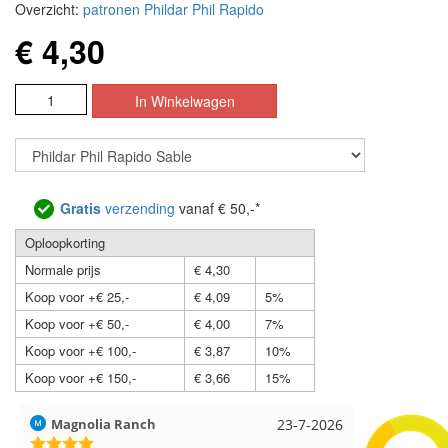
Overzicht:
patronen Phildar Phil Rapido
€ 4,30
Gratis
verzending
vanaf € 50,-*
Oploopkorting
Normale prijs
€ 4,30
Koop voor +€ 25,-
€ 4,09
5%
Koop voor +€ 50,-
€ 4,00
7%
Koop voor +€ 100,-
€ 3,87
10%
Koop voor +€ 150,-
€ 3,66
15%
Hilde uit Loyers
17-7-2026
Loes uit 