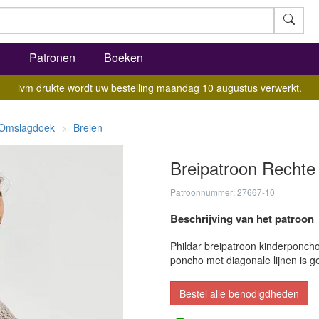
l
Patronen
Boeken
ivm drukte wordt uw bestelling maandag 10 augustus verwerkt.
 Omslagdoek
Breien
Breipatroon Rechte
Patroonnummer: 27667-10
Beschrijving van het patroon
Phildar breipatroon kinderponcho
poncho met diagonale lijnen is g
Bestel alle benodigdheden