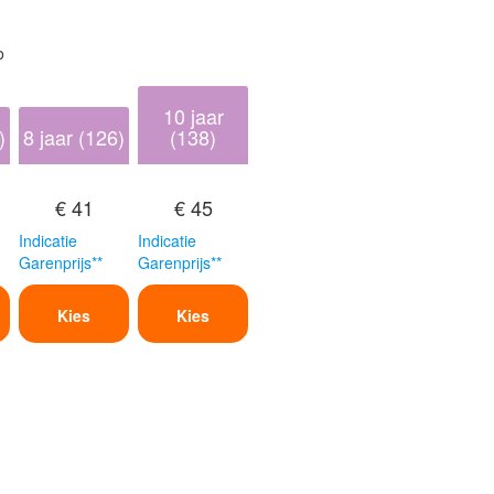
o
10 jaar
)
8 jaar (126)
(138)
€ 41
€ 45
Indicatie
Indicatie
Garenprijs**
Garenprijs**
Kies
Kies