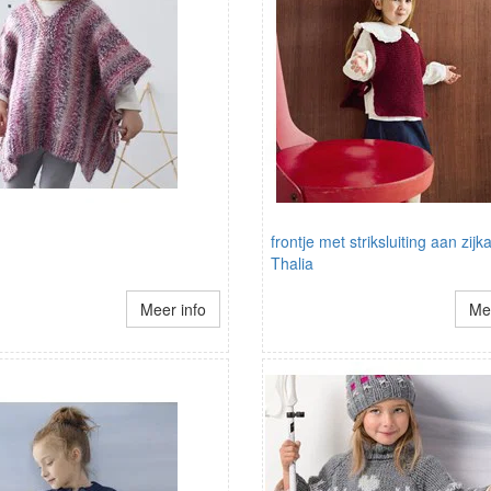
frontje met striksluiting aan zijk
Thalia
Meer info
Mee