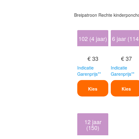
Breipatroon Rechte kinderponch
102 (4 jaar)
6 jaar (114
€ 33
€ 37
Indicatie
Indicatie
Garenprijs**
Garenprijs**
Kies
Kies
12 jaar
(150)