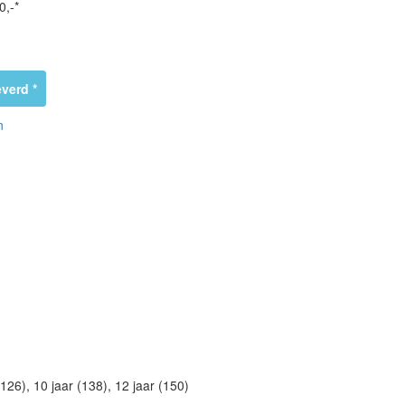
0,-*
verd *
n
(126), 10 jaar (138), 12 jaar (150)