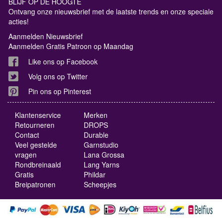
BLIJF OP DE HOOGTE
Ontvang onze nieuwsbrief met de laatste trends en onze speciale
acties!
Aanmelden Nieuwsbrief
Aanmelden Gratis Patroon op Maandag
Like ons op Facebook
Volg ons op Twitter
Pin ons op Pinterest
Klantenservice
Merken
Retourneren
DROPS
Contact
Durable
Veel gestelde
Garnstudio
vragen
Lana Grossa
Rondbreinaald
Lang Yarns
Gratis
Phildar
Breipatronen
Scheepjes