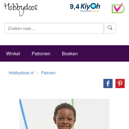
Zoeke
Winkel
Patronen
Boeken
Hobbydoos.nl
Patroon