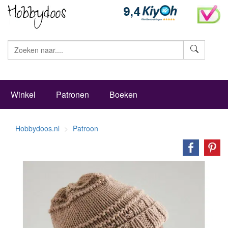
Zoeke
Winkel
Patronen
Boeken
Hobbydoos.nl
Patroon