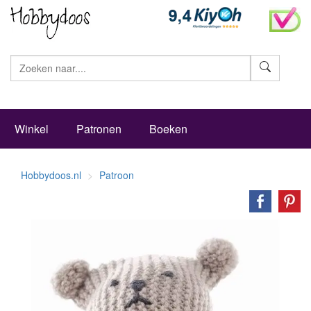
Zoeke
Winkel
Patronen
Boeken
Hobbydoos.nl
Patroon