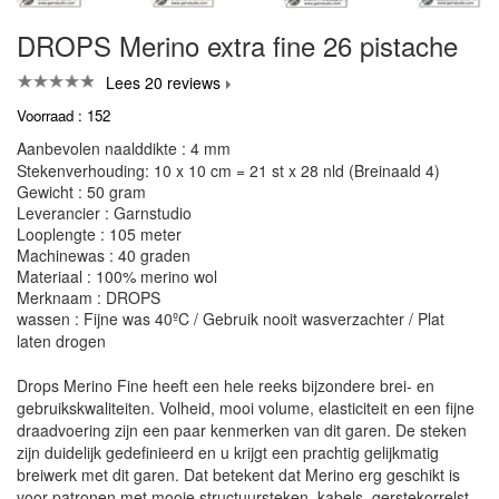
DROPS Merino extra fine 26 pistache
Lees 20 reviews
Voorraad : 152
Aanbevolen naalddikte : 4 mm
Stekenverhouding: 10 x 10 cm = 21 st x 28 nld (Breinaald 4)
Gewicht : 50 gram
Leverancier : Garnstudio
Looplengte : 105 meter
Machinewas : 40 graden
Materiaal : 100% merino wol
Merknaam : DROPS
wassen : Fijne was 40ºC / Gebruik nooit wasverzachter / Plat
laten drogen
Drops Merino Fine heeft een hele reeks bijzondere brei- en
gebruikskwaliteiten. Volheid, mooi volume, elasticiteit en een fijne
draadvoering zijn een paar kenmerken van dit garen. De steken
zijn duidelijk gedefinieerd en u krijgt een prachtig gelijkmatig
breiwerk met dit garen. Dat betekent dat Merino erg geschikt is
voor patronen met mooie structuursteken, kabels, gerstekorrelst