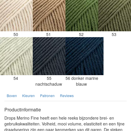
50
51
52
53
54
55
56 donker marine
nachtschaduw
blauw
Boven
Kleuren
Patronen
Reviews
Productinformatie
Drops Merino Fine heeft een hele reeks bijzondere brei- en
gebruikskwaliteiten. Volheid, mooi volume, elasticiteit en een fijne
draadvoering zijn een paar kenmerken van dit garen. De steken