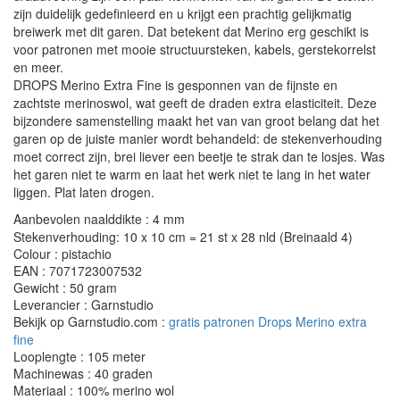
zijn duidelijk gedefinieerd en u krijgt een prachtig gelijkmatig
breiwerk met dit garen. Dat betekent dat Merino erg geschikt is
voor patronen met mooie structuursteken, kabels, gerstekorrelst
en meer.
DROPS Merino Extra Fine is gesponnen van de fijnste en
zachtste merinoswol, wat geeft de draden extra elasticiteit. Deze
bijzondere samenstelling maakt het van van groot belang dat het
garen op de juiste manier wordt behandeld: de stekenverhouding
moet correct zijn, brei liever een beetje te strak dan te losjes. Was
het garen niet te warm en laat het werk niet te lang in het water
liggen. Plat laten drogen.
Aanbevolen naalddikte : 4 mm
Stekenverhouding: 10 x 10 cm = 21 st x 28 nld (Breinaald 4)
Colour : pistachio
EAN : 7071723007532
Gewicht : 50 gram
Leverancier : Garnstudio
Bekijk op Garnstudio.com :
gratis patronen Drops Merino extra
fine
Looplengte : 105 meter
Machinewas : 40 graden
Materiaal : 100% merino wol