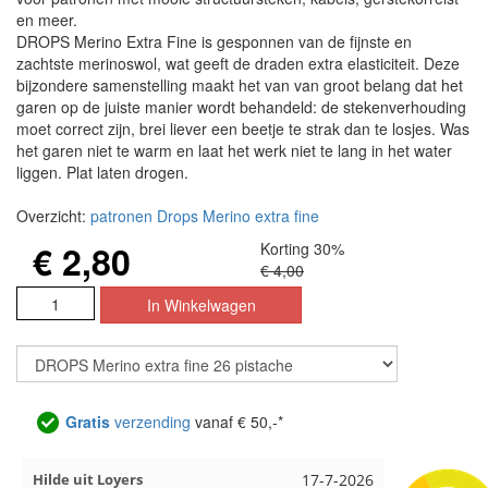
en meer.
DROPS Merino Extra Fine is gesponnen van de fijnste en
zachtste merinoswol, wat geeft de draden extra elasticiteit. Deze
bijzondere samenstelling maakt het van van groot belang dat het
garen op de juiste manier wordt behandeld: de stekenverhouding
moet correct zijn, brei liever een beetje te strak dan te losjes. Was
het garen niet te warm en laat het werk niet te lang in het water
liggen. Plat laten drogen.
Overzicht:
patronen Drops Merino extra fine
€ 2,80
Korting 30%
€ 4,00
Gratis
verzending
vanaf € 50,-*
Loes uit EMMELOORD
12-7-2026
Nell uit B