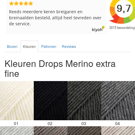
Snelle levering en keurig verpakt. Top.
Goed verpa
Boven
Kleuren
Patronen
Reviews
Kleuren Drops Merino extra
fine
01
02
03
04