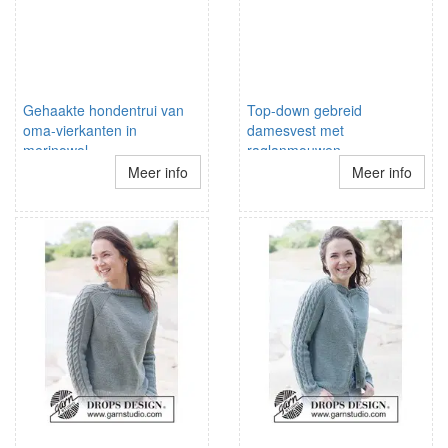
Gehaakte hondentrui van
Top-down gebreid
oma-vierkanten in
damesvest met
merinowol
raglanmouwen
Meer info
Meer info