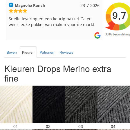
Hilde uit Loyers
17-7-2026
Loes uit 
Reeds meerdere keren breigaren en
Snelle leve
breinaalden besteld, altijd heel tevreden over
de service.
Boven
Kleuren
Patronen
Reviews
Kleuren Drops Merino extra
fine
01
02
03
04