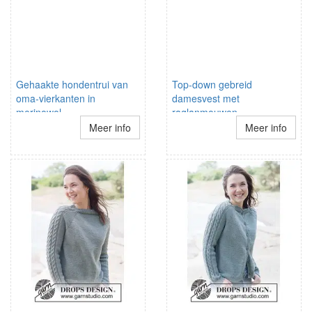
Gehaakte hondentrui van
Top-down gebreid
oma-vierkanten in
damesvest met
merinowol
raglanmouwen
Meer info
Meer info