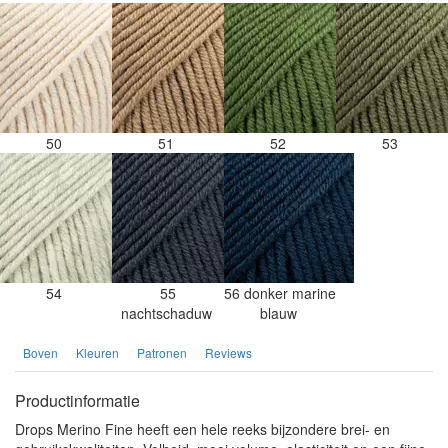
50
51
52
53
54
55
56 donker marine
nachtschaduw
blauw
Boven
Kleuren
Patronen
Reviews
Productinformatie
Drops Merino Fine heeft een hele reeks bijzondere brei- en