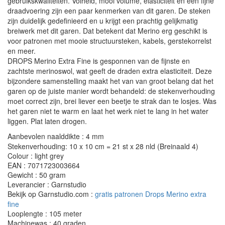
gebruikskwaliteiten. Volheid, mooi volume, elasticiteit en een fijne
draadvoering zijn een paar kenmerken van dit garen. De steken
zijn duidelijk gedefinieerd en u krijgt een prachtig gelijkmatig
breiwerk met dit garen. Dat betekent dat Merino erg geschikt is
voor patronen met mooie structuursteken, kabels, gerstekorrelst
en meer.
DROPS Merino Extra Fine is gesponnen van de fijnste en
zachtste merinoswol, wat geeft de draden extra elasticiteit. Deze
bijzondere samenstelling maakt het van van groot belang dat het
garen op de juiste manier wordt behandeld: de stekenverhouding
moet correct zijn, brei liever een beetje te strak dan te losjes. Was
het garen niet te warm en laat het werk niet te lang in het water
liggen. Plat laten drogen.
Aanbevolen naalddikte : 4 mm
Stekenverhouding: 10 x 10 cm = 21 st x 28 nld (Breinaald 4)
Colour : light grey
EAN : 7071723003664
Gewicht : 50 gram
Leverancier : Garnstudio
Bekijk op Garnstudio.com :
gratis patronen Drops Merino extra
fine
Looplengte : 105 meter
Machinewas : 40 graden