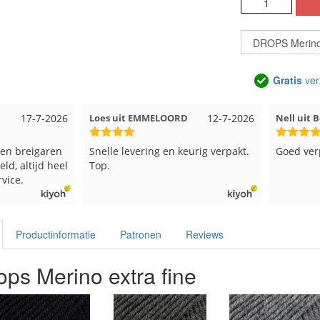
Gratis
ver
17-7-2026
Loes uit EMMELOORD
12-7-2026
Nell uit 
en breigaren
Snelle levering en keurig verpakt.
Goed ver
ld, altijd heel
Top.
vice.
Productinformatie
Patronen
Reviews
ops Merino extra fine