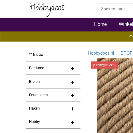
Home
Winke
O
Hobbydoos.nl
DROP
** Nieuw
je korting nu -30%
Borduren
Breien
Fournituren
Haken
Hobby