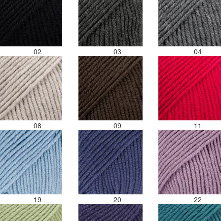
02
03
04
08
09
11
19
20
22