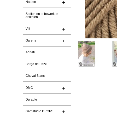
Naaien
Stoffen en te bewerken
artikelen
Vilt
Garens
Adriafil
Borgo de Pazzi
Cheval Blanc
DMC
Durable
Garnstudio DROPS