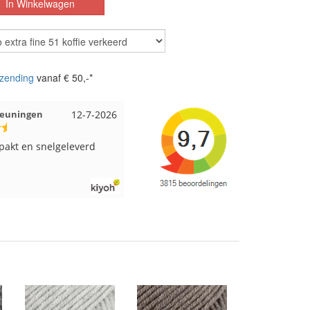
zending
vanaf € 50,-*
Beuningen
12-7-2026
Wendy uit Amsterdam
11-7-2026
pakt en snelgeleverd
Ruime keus aan viltwol, mooie
kleuren en goede kwaliteit. Snel
verzonden. Enigste wat ik een
beetje jammer vind is dat alles los
in een doos word gedaan. Had
veel verschillende kleuren blauw
en paars besteld en dat word zo
los in een doos gestopt. Geen
kleur codes en de vezels waren in
elkaar gaan zitten. Moet nu zelf
uitzoeken welke kleurcode bij
welke bol hoort. Had ook 3x 50