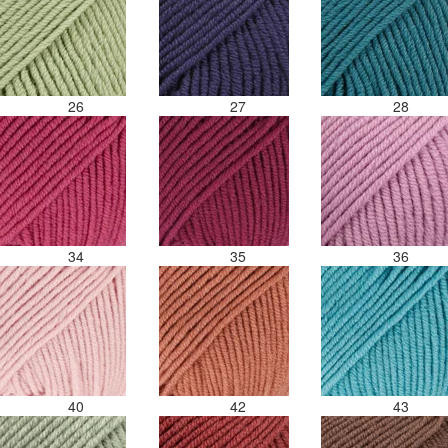
26
27
28
34
35
36
40
42
43