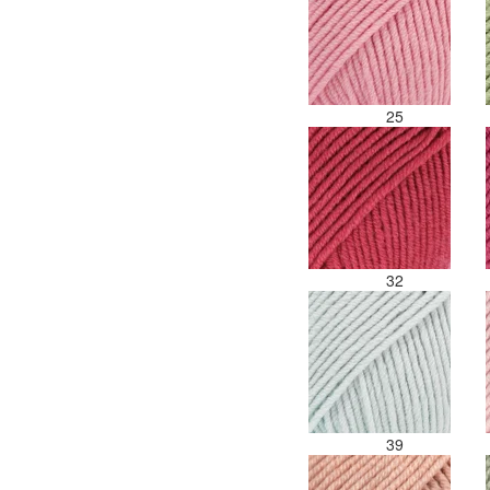
25
32
39