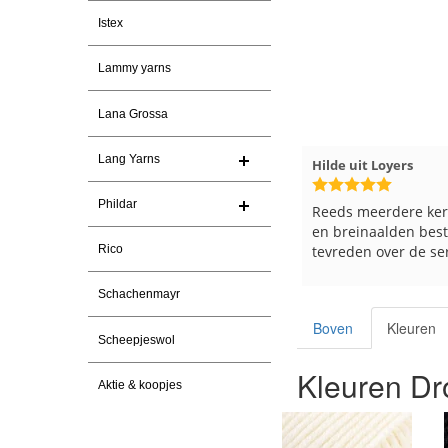
Istex
Lammy yarns
Lana Grossa
Lang Yarns
026
Magnolia Ranch
23-7-2026
Hilde uit Loyers
Phildar
n
Snelle levering en een keurig
Reeds meerdere ker
pakket Ga er weer leuke pakket
en breinaalden beste
van maken voor de markt.
tevreden over de ser
Rico
Schachenmayr
Boven
Kleuren
Scheepjeswol
Kleuren Dr
Aktie & koopjes