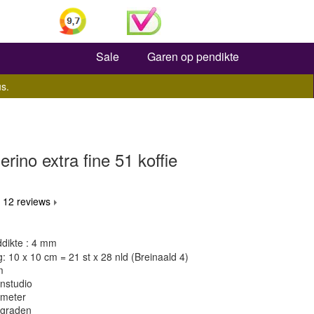
Zoeken
Sale
Garen op pendikte
s.
no extra fine 51 koffie
 12 reviews
dikte : 4 mm
 10 x 10 cm = 21 st x 28 nld (Breinaald 4)
m
nstudio
 meter
 graden