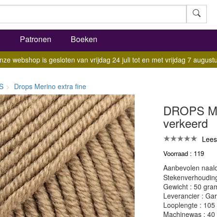
l
Patronen
Boeken
nze webshop is gesloten van vrijdag 24 juli tot en met vrijdag 7 augustu
S
Drops Merino extra fine
DROPS Meri
verkeerd
Lees
Voorraad : 119
Aanbevolen naald
Stekenverhouding:
Gewicht : 50 gra
Leverancier : Gar
Looplengte : 105
Machinewas : 40