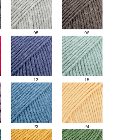
gram zwart besteld maar door de
andere bollen zitten er nu
verschillende kleuren vezels in
het zwart. Dat vind ik erg jammer.
Als ik nu wil nabestellen moet ik
maar hopen dat ik de juiste
05
06
kleurcode bij de juiste bol heb
gedaan. Misschien een tip om de
kleuren apart in te pakken met
een sticker welke kleur het is?
Desondanks zou ik deze shop
zeker wel aanbevelen wat betreft
de viltwol. Goede prijs/kwaliteit
13
15
verhouding.
23
24