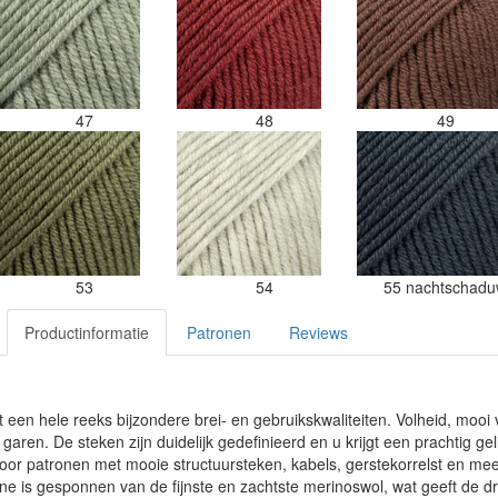
47
48
49
53
54
55 nachtschad
Productinformatie
Patronen
Reviews
een hele reeks bijzondere brei- en gebruikskwaliteiten. Volheid, mooi v
aren. De steken zijn duidelijk gedefinieerd en u krijgt een prachtig ge
voor patronen met mooie structuursteken, kabels, gerstekorrelst en mee
 is gesponnen van de fijnste en zachtste merinoswol, wat geeft de dra