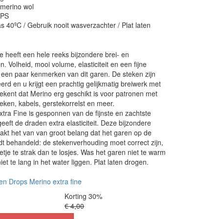
 merino wol
OPS
s 40ºC / Gebruik nooit wasverzachter / Plat laten
 heeft een hele reeks bijzondere brei- en
n. Volheid, mooi volume, elasticiteit en een fijne
 een paar kenmerken van dit garen. De steken zijn
eerd en u krijgt een prachtig gelijkmatig breiwerk met
tekent dat Merino erg geschikt is voor patronen met
eken, kabels, gerstekorrelst en meer.
ra Fine is gesponnen van de fijnste en zachtste
eeft de draden extra elasticiteit. Deze bijzondere
akt het van van groot belang dat het garen op de
dt behandeld: de stekenverhouding moet correct zijn,
etje te strak dan te losjes. Was het garen niet te warm
iet te lang in het water liggen. Plat laten drogen.
en Drops Merino extra fine
Korting 30%
€ 4,00