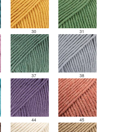
30
31
37
38
44
45