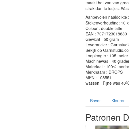
maakt het van van groot
strak dan te losjes. Was
Aanbevolen naalddikte 
Stekenverhouding: 10 x 
Colour : double latte
EAN : 7071723018880
Gewicht : 50 gram
Leverancier : Garnstudi
Bekijk op Garnstudio.c
Looplengte : 105 meter
Machinewas : 40 grade
Materiaal : 100% merin
Merknaam : DROPS
MPN : 108551
wassen : Fijne was 40ºC
Boven
Kleuren
Patronen D