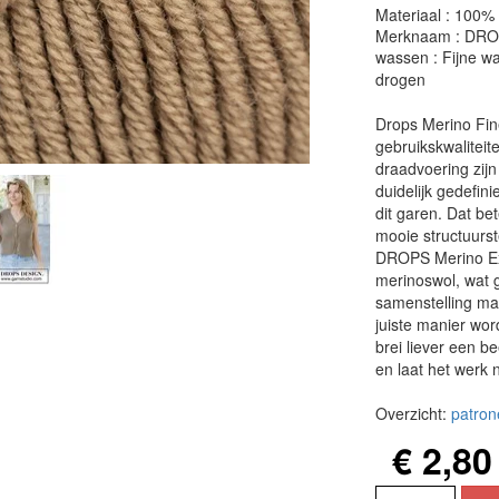
Materiaal : 100%
Merknaam : DR
wassen : Fijne wa
drogen
Drops Merino Fine
gebruikskwaliteite
draadvoering zijn
duidelijk gedefini
dit garen. Dat be
mooie structuurst
DROPS Merino Ext
merinoswol, wat g
samenstelling ma
juiste manier wor
brei liever een be
en laat het werk n
Overzicht:
patron
€ 2,80