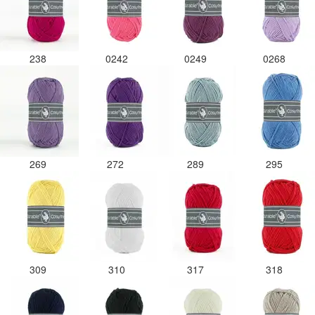
238
0242
0249
0268
269
272
289
295
309
310
317
318