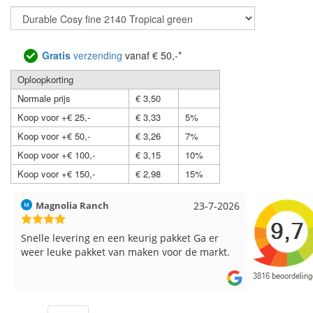
Gratis
verzending
vanaf € 50,-*
Oploopkorting
Normale prijs
€ 3,50
Koop voor +€ 25,-
€ 3,33
5%
Koop voor +€ 50,-
€ 3,26
7%
Koop voor +€ 100,-
€ 3,15
10%
Koop voor +€ 150,-
€ 2,98
15%
Hilde uit Loyers
17-7-2026
Loes uit 
Reeds meerdere keren breigaren en
Snelle leve
breinaalden besteld, altijd heel tevreden over
de service.