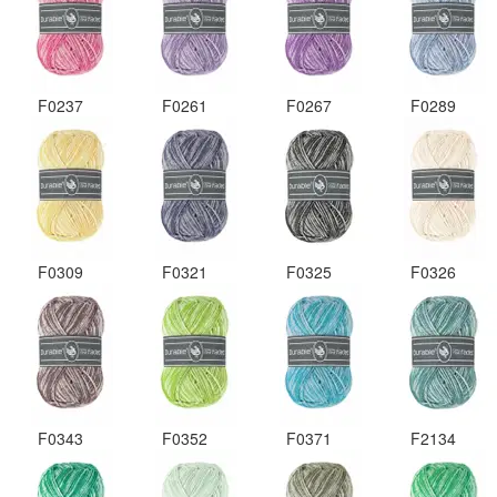
F0237
F0261
F0267
F0289
F0309
F0321
F0325
F0326
F0343
F0352
F0371
F2134