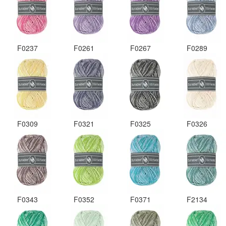
F0237
F0261
F0267
F0289
F0309
F0321
F0325
F0326
F0343
F0352
F0371
F2134