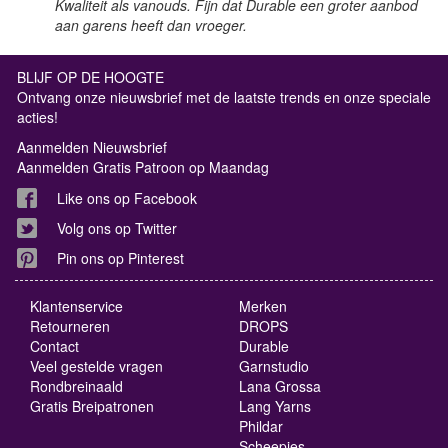
Kwaliteit als vanouds. Fijn dat Durable een groter aanbod
aan garens heeft dan vroeger.
BLIJF OP DE HOOGTE
Ontvang onze nieuwsbrief met de laatste trends en onze speciale
acties!
Aanmelden Nieuwsbrief
Aanmelden Gratis Patroon op Maandag
Like ons op Facebook
Volg ons op Twitter
Pin ons op Pinterest
Klantenservice
Merken
Retourneren
DROPS
Contact
Durable
Veel gestelde vragen
Garnstudio
Rondbreinaald
Lana Grossa
Gratis Breipatronen
Lang Yarns
Phildar
Scheepjes