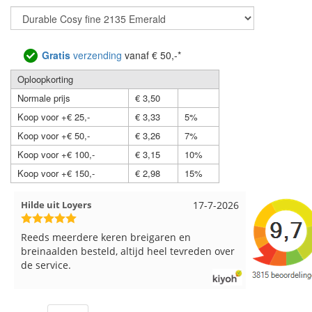
Gratis
verzending
vanaf € 50,-*
Oploopkorting
Normale prijs
€ 3,50
Koop voor +€ 25,-
€ 3,33
5%
Koop voor +€ 50,-
€ 3,26
7%
Koop voor +€ 100,-
€ 3,15
10%
Koop voor +€ 150,-
€ 2,98
15%
Loes uit EMMELOORD
12-7-2026
Nell uit B
Snelle levering en keurig verpakt. Top.
Goed verpa