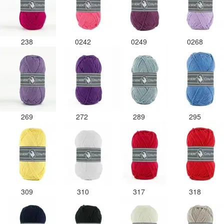
238
0242
0249
0268
269
272
289
295
309
310
317
318