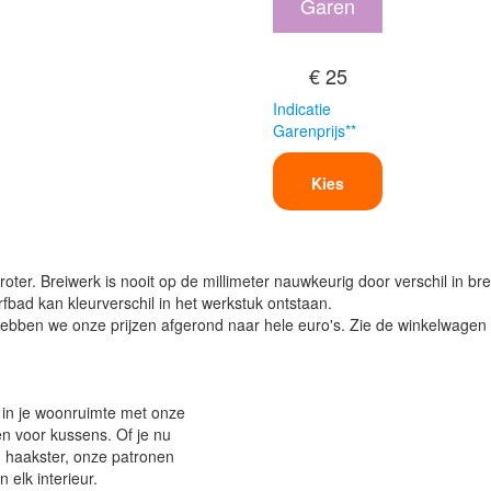
Garen
€ 25
Indicatie
Garenprijs**
Kies
oter. Breiwerk is nooit op de millimeter nauwkeurig door verschil in bre
verfbad kan kleurverschil in het werkstuk ontstaan.
ben we onze prijzen afgerond naar hele euro's. Zie de winkelwagen vo
 in je woonruimte met onze
 voor kussens. Of je nu
n haakster, onze patronen
n elk interieur.