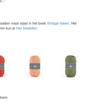
0,-*
loaden maar staat in het boek
Vintage haken
. Het
aren kun je
hier bestellen
bloem