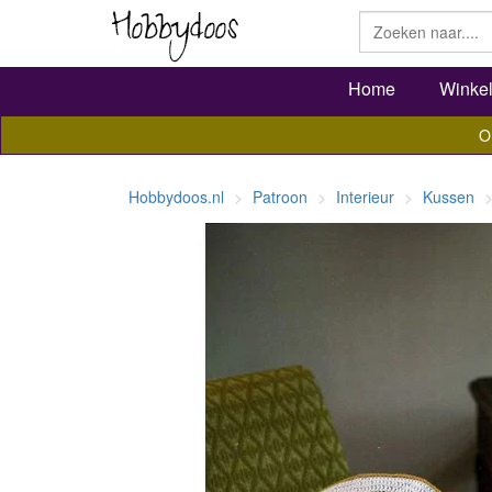
Home
Winke
O
Hobbydoos.nl
Patroon
Interieur
Kussen