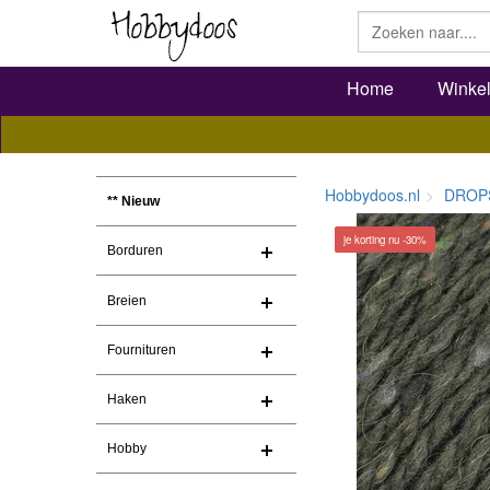
Home
Winke
Hobbydoos.nl
DROP
** Nieuw
je korting nu -30%
Borduren
Breien
Fournituren
Haken
Hobby