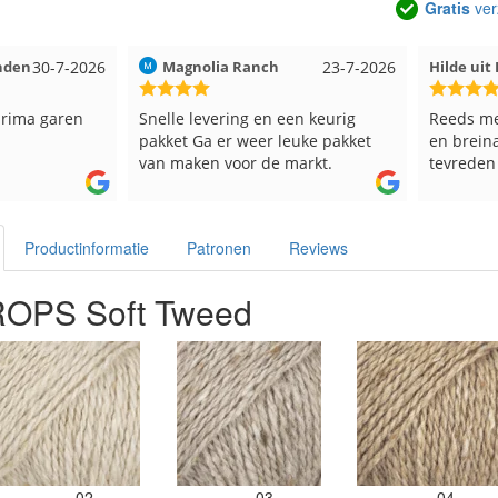
Gratis
ver
23-7-2026
Hilde uit Loyers
17-7-2026
Loes uit
en keurig
Reeds meerdere keren breigaren
Snelle le
euke pakket
en breinaalden besteld, altijd heel
Top.
markt.
tevreden over de service.
Productinformatie
Patronen
Reviews
ROPS Soft Tweed
02
03
04