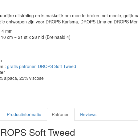
uurlijke uitstraling en is makkelijk om mee te breien met mooie, gelijk
n die ontworpen zijn voor DROPS Karisma, DROPS Lima en DROPS Meri
: 4 mm
10 cm = 21 st x 28 nld (Breinaald 4)
o
om :
gratis patronen DROPS Soft Tweed
ter
5% alpaca, 25% viscose
Productinformatie
Patronen
Reviews
DROPS Soft Tweed