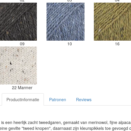
09
10
16
22 Marmer
Productinformatie
Patronen
Reviews
s een heerlijk zacht tweedgaren, gemaakt van merinowol, fijne alpac
eine gevilte "tweed knopen", daarnaast zijn kleurspikkels toe gevoegd om