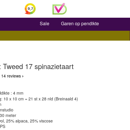
Zoeken
Sale
Garen op pendikte
 Tweed 17 spinazietaart
 14 reviews
dikte : 4 mm
 10 x 10 cm = 21 st x 28 nld (Breinaald 4)
m
nstudio
130 meter
wol, 25% alpaca, 25% viscose
OPS