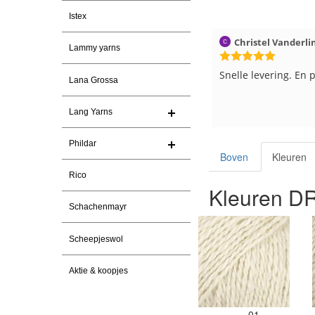
Istex
026
Christel Vanderlinden
30-7-2026
Magnolia Ranch
Lammy yarns
Snelle levering. En prima garen
Snelle levering en e
Lana Grossa
pakket Ga er weer l
van maken voor de 
Lang Yarns
les
e
Phildar
Boven
Kleuren
Rico
Kleuren D
Schachenmayr
Scheepjeswol
Aktie & koopjes
01