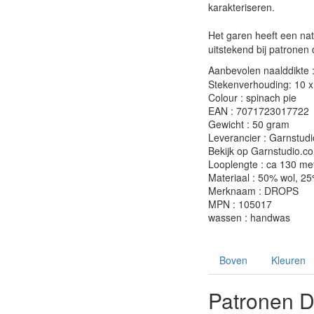
karakteriseren.
Het garen heeft een nat
uitstekend bij patrone
Aanbevolen naalddikte 
Stekenverhouding: 10 x 
Colour : spinach pie
EAN : 7071723017722
Gewicht : 50 gram
Leverancier : Garnstudi
Bekijk op Garnstudio.c
Looplengte : ca 130 me
Materiaal : 50% wol, 2
Merknaam : DROPS
MPN : 105017
wassen : handwas
Boven
Kleuren
Patronen 