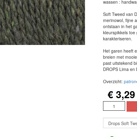
wassen : handwa
Soft Tweed van D
merinowol, fijne
ontstaan in het g
kleurspikkels toe 
karakteriseren.
Het garen heeft e
breien met mooie
past uitstekend b
DROPS Lima en D
Overzicht:
patro
€ 3,29