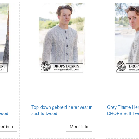
Top-down gebreid herenvest in
Grey Thistle He
Tweed
zachte tweed
DROPS Soft Tw
er info
Meer info