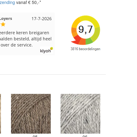
zending
vanaf € 50,-*
 EMMELOORD
12-7-2026
Nell uit Beuningen
12-7-2026
vering en keurig verpakt.
Goed verpakt en snelgeleverd
05
06