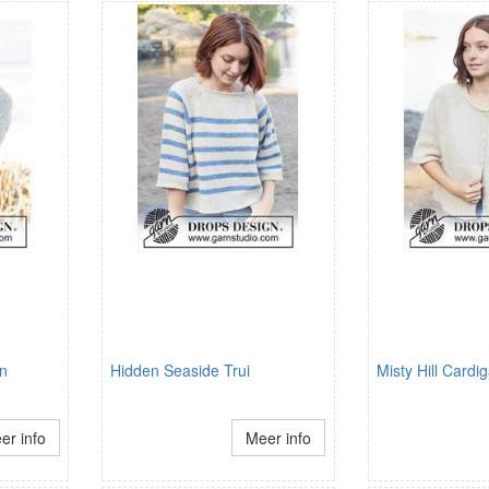
an
Hidden Seaside Trui
Misty Hill Cardi
er info
Meer info