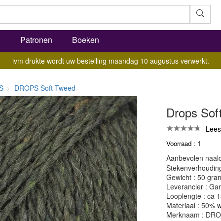
l
Patronen
Boeken
ivm drukte wordt uw bestelling maandag 10 augustus verwerkt.
S
DROPS Soft Tweed
Drops Soft
Lees
Voorraad : 1
Aanbevolen naald
Stekenverhouding:
Gewicht : 50 gra
Leverancier : Gar
Looplengte : ca 
Materiaal : 50% 
Merknaam : DR