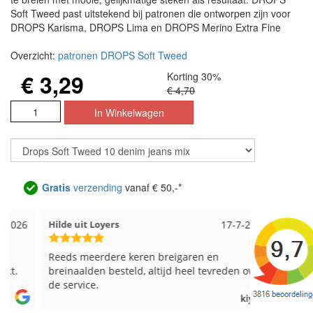
Soft Tweed past uitstekend bij patronen die ontworpen zijn voor
DROPS Karisma, DROPS Lima en DROPS Merino Extra Fine
Overzicht:
patronen DROPS Soft Tweed
€ 3,29
Korting 30%
€ 4,70
Gratis
verzending
vanaf € 50,-*
Hilde uit Loyers
17-7-2026
Loes uit 
Reeds meerdere keren breigaren en
Snelle leve
breinaalden besteld, altijd heel tevreden over
de service.