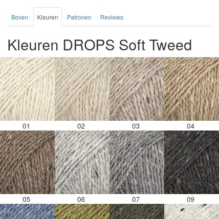
Boven
Kleuren
Patronen
Reviews
Kleuren DROPS Soft Tweed
01
02
03
04
05
06
07
09