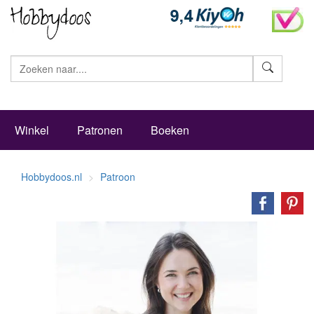
Zoeke
Winkel
Patronen
Boeken
Hobbydoos.nl
Patroon