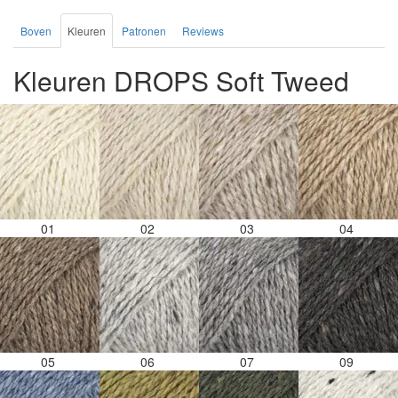
Boven
Kleuren
Patronen
Reviews
Kleuren DROPS Soft Tweed
01
02
03
04
05
06
07
09