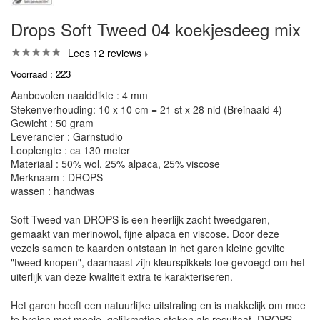
Drops Soft Tweed 04 koekjesdeeg mix
Lees 12 reviews
Voorraad : 223
Aanbevolen naalddikte : 4 mm
Stekenverhouding: 10 x 10 cm = 21 st x 28 nld (Breinaald 4)
Gewicht : 50 gram
Leverancier : Garnstudio
Looplengte : ca 130 meter
Materiaal : 50% wol, 25% alpaca, 25% viscose
Merknaam : DROPS
wassen : handwas
Soft Tweed van DROPS is een heerlijk zacht tweedgaren,
gemaakt van merinowol, fijne alpaca en viscose. Door deze
vezels samen te kaarden ontstaan in het garen kleine gevilte
"tweed knopen", daarnaast zijn kleurspikkels toe gevoegd om het
uiterlijk van deze kwaliteit extra te karakteriseren.
Het garen heeft een natuurlijke uitstraling en is makkelijk om mee
te breien met mooie, gelijkmatige steken als resultaat. DROPS