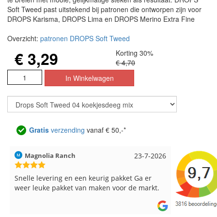
Soft Tweed past uitstekend bij patronen die ontworpen zijn voor
DROPS Karisma, DROPS Lima en DROPS Merino Extra Fine
Overzicht:
patronen DROPS Soft Tweed
€ 3,29
Korting 30%
€ 4,70
Gratis
verzending
vanaf € 50,-*
-7-2026
Hilde uit Loyers
17-7-2026
Loe
 er
Reeds meerdere keren breigaren en
Snel
arkt.
breinaalden besteld, altijd heel tevreden over
de service.