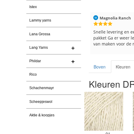
Istex
026
Christel Vanderlinden
30-7-2026
Magnolia Ranch
Lammy yarns
Snelle levering. En prima garen
Snelle levering en e
Lana Grossa
pakket Ga er weer l
van maken voor de 
Lang Yarns
les
e
Phildar
Boven
Kleuren
Rico
Kleuren D
Schachenmayr
Scheepjeswol
Aktie & koopjes
01