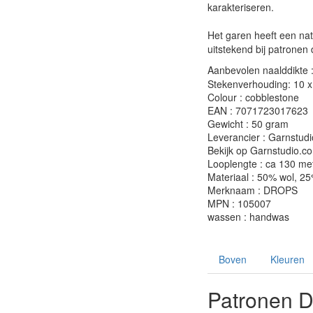
karakteriseren.
Het garen heeft een nat
uitstekend bij patrone
Aanbevolen naalddikte 
Stekenverhouding: 10 x 
Colour : cobblestone
EAN : 7071723017623
Gewicht : 50 gram
Leverancier : Garnstudi
Bekijk op Garnstudio.c
Looplengte : ca 130 me
Materiaal : 50% wol, 2
Merknaam : DROPS
MPN : 105007
wassen : handwas
Boven
Kleuren
Patronen 