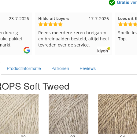
Gratis
ver
23-7-2026
Hilde uit Loyers
17-7-2026
Loes uit
en keurig
Reeds meerdere keren breigaren
Snelle le
euke pakket
en breinaalden besteld, altijd heel
Top.
markt.
tevreden over de service.
Productinformatie
Patronen
Reviews
ROPS Soft Tweed
02
03
04