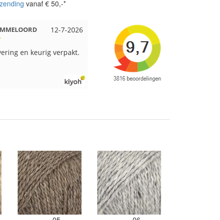
zending
vanaf € 50,-*
 EMMELOORD
12-7-2026
Nell uit Beuningen
12-7-2026
vering en keurig verpakt.
Goed verpakt en snelgeleverd
05
06