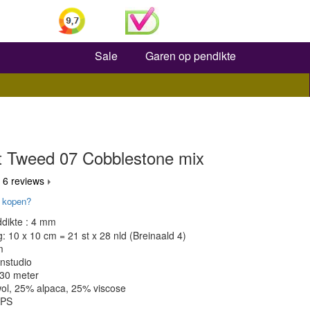
Zoeken
Sale
Garen op pendikte
t Tweed 07 Cobblestone mix
 6 reviews
 kopen?
dikte : 4 mm
 10 x 10 cm = 21 st x 28 nld (Breinaald 4)
m
nstudio
130 meter
wol, 25% alpaca, 25% viscose
OPS