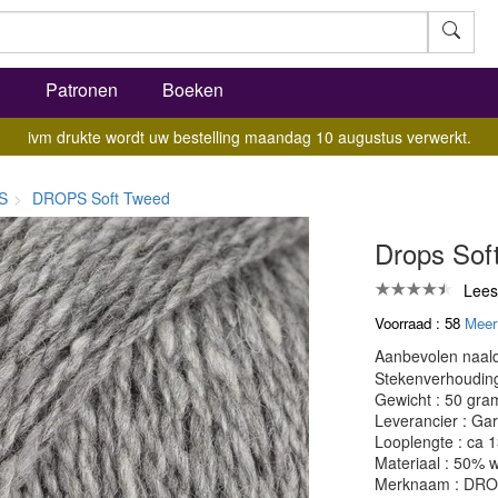
l
Patronen
Boeken
ivm drukte wordt uw bestelling maandag 10 augustus verwerkt.
S
DROPS Soft Tweed
Drops Sof
Lees
Voorraad : 58
Meer
Aanbevolen naald
Stekenverhouding:
Gewicht : 50 gra
Leverancier : Gar
Looplengte : ca 
Materiaal : 50% 
Merknaam : DR