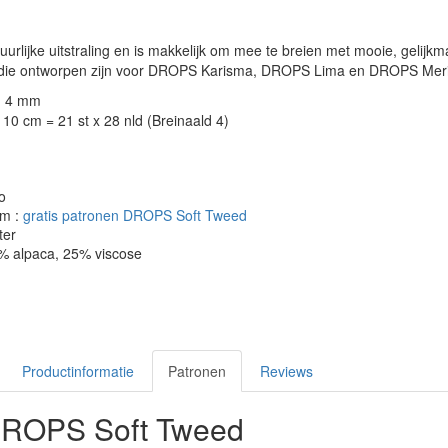
uurlijke uitstraling en is makkelijk om mee te breien met mooie, gelijk
n die ontworpen zijn voor DROPS Karisma, DROPS Lima en DROPS Meri
: 4 mm
10 cm = 21 st x 28 nld (Breinaald 4)
o
om :
gratis patronen DROPS Soft Tweed
ter
5% alpaca, 25% viscose
Productinformatie
Patronen
Reviews
DROPS Soft Tweed