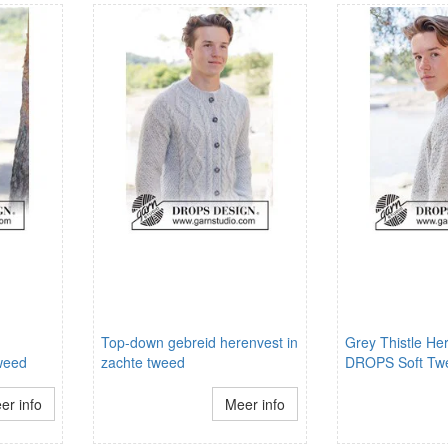
Top-down gebreid herenvest in
Grey Thistle He
Tweed
zachte tweed
DROPS Soft Tw
er info
Meer info