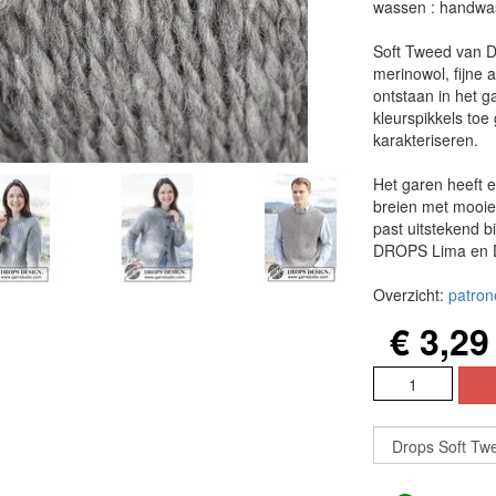
wassen : handwa
Soft Tweed van D
merinowol, fijne
ontstaan in het g
kleurspikkels toe 
karakteriseren.
Het garen heeft e
breien met mooie
past uitstekend b
DROPS Lima en D
Overzicht:
patro
€ 3,29