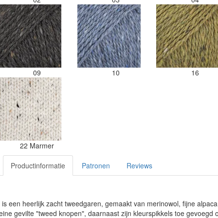
09
10
16
22 Marmer
Productinformatie
Patronen
Reviews
s een heerlijk zacht tweedgaren, gemaakt van merinowol, fijne alpac
eine gevilte "tweed knopen", daarnaast zijn kleurspikkels toe gevoegd om