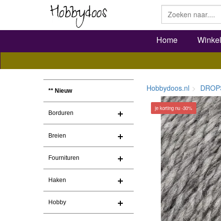
Home
Winke
Hobbydoos.nl
DROP
** Nieuw
je korting nu -30%
Borduren
Breien
Fournituren
Haken
Hobby