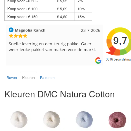
Koop voor +€ 50,-
€ 5,25
7%
Koop voor +€ 100,-
€ 5,09
10%
Koop voor +€ 150,-
€ 4,80
15%
Magnolia Ranch
23-7-2026
Hilde uit L
Snelle levering en een keurig pakket Ga er
Reeds meer
weer leuke pakket van maken voor de markt.
breinaalden
de service.
Boven
Kleuren
Patronen
Kleuren DMC Natura Cotton