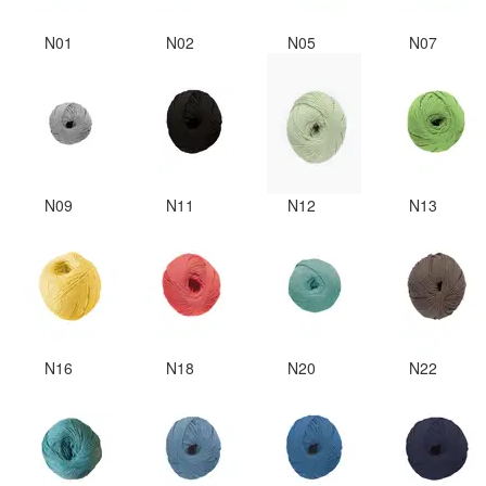
N01
N02
N05
N07
N09
N11
N12
N13
N16
N18
N20
N22