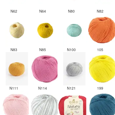
N62
N64
N80
N82
N83
N85
N100
105
N111
N114
N121
199